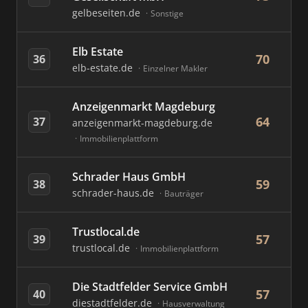
gelbeseiten.de
Sonstige
Elb Estate
70
36
elb-estate.de
Einzelner Makler
Anzeigenmarkt Magdeburg
64
37
anzeigenmarkt-magdeburg.de
Immobilienplattform
Schrader Haus GmbH
59
38
schrader-haus.de
Bauträger
Trustlocal.de
57
39
trustlocal.de
Immobilienplattform
Die Stadtfelder Service GmbH
57
40
diestadtfelder.de
Hausverwaltung