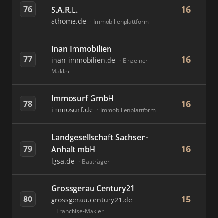
16
76
S.A.R.L.
athome.de
Immobilienplattform
Inan Immobilien
16
77
inan-immobilien.de
Einzelner
Makler
Immosurf GmbH
16
78
immosurf.de
Immobilienplattform
Landgesellschaft Sachsen-
16
79
Anhalt mbH
lgsa.de
Bauträger
Grossgerau Century21
15
80
grossgerau.century21.de
Franchise-Makler