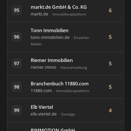
markt.de GmbH & Co. KG
6
95
markt.de
Immobilienplattform
Tonn Immobilien
5
96
tonn-immobilien.de
Einzelner
Makler
Riemer Immobilien
5
97
riemer.immo
Hausverwaltung
Branchenbuch 11880.com
5
98
11880.com
Immobilienplattform
Elb Viertel
4
99
elb-viertel.de
Sonstige
RIMMOTION GmbH