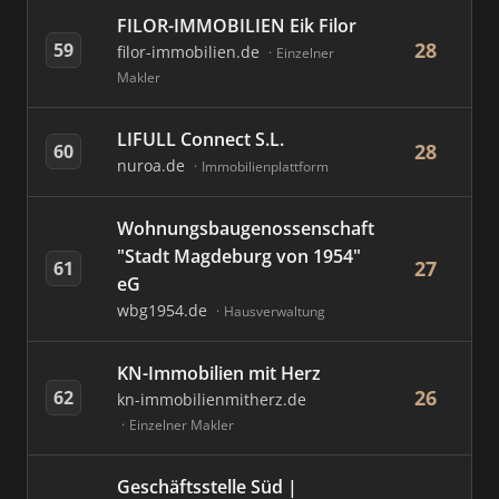
FILOR-IMMOBILIEN Eik Filor
28
59
filor-immobilien.de
Einzelner
Makler
LIFULL Connect S.L.
28
60
nuroa.de
Immobilienplattform
Wohnungsbaugenossenschaft
"Stadt Magdeburg von 1954"
27
61
eG
wbg1954.de
Hausverwaltung
KN-Immobilien mit Herz
26
62
kn-immobilienmitherz.de
Einzelner Makler
Geschäftsstelle Süd |