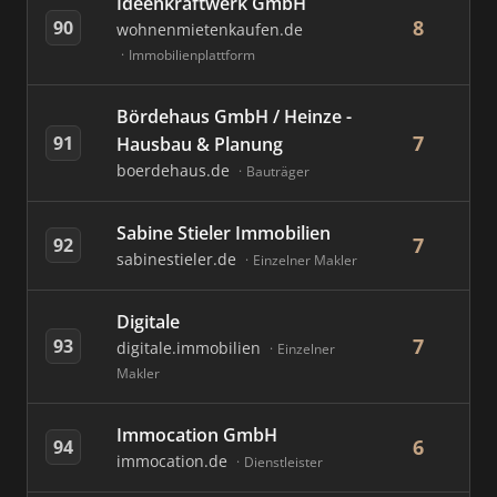
Ideenkraftwerk GmbH
8
90
wohnenmietenkaufen.de
Immobilienplattform
Bördehaus GmbH / Heinze -
7
91
Hausbau & Planung
boerdehaus.de
Bauträger
Sabine Stieler Immobilien
7
92
sabinestieler.de
Einzelner Makler
Digitale
7
93
digitale.immobilien
Einzelner
Makler
Immocation GmbH
6
94
immocation.de
Dienstleister