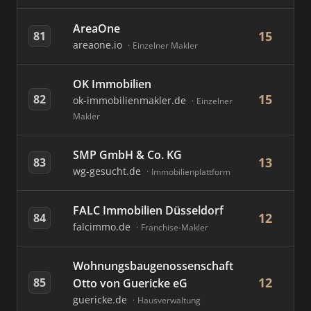
AreaOne
15
81
areaone.io
Einzelner Makler
OK Immobilien
15
82
ok-immobilienmakler.de
Einzelner
Makler
SMP GmbH & Co. KG
13
83
wg-gesucht.de
Immobilienplattform
FALC Immobilien Düsseldorf
12
84
falcimmo.de
Franchise-Makler
Wohnungsbaugenossenschaft
12
85
Otto von Guericke eG
guericke.de
Hausverwaltung