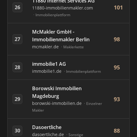
11880 Internet Services AG
101
26
11880-immobilienmakler.com
Immobilienplattform
McMakler GmbH -
98
27
Immobilienmakler Berlin
mcmakler.de
Maklerkette
immobilie1 AG
95
28
immobilie1.de
Immobilienplattform
Borowski Immobilien
Magdeburg
93
29
borowski-immobilien.de
Einzelner
Makler
Dasoertliche
88
30
dasoertliche.de
Sonstige