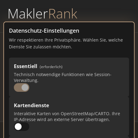
Makler
Rank
powered by
WAVEPOINT
Datenschutz-Einstellungen
Wir respektieren Ihre Privatsphäre. Wählen Sie, welche
Immobilienmakler
Dienste Sie zulassen möchten.
Magdeburg – Ranking Juli
Essentiell
(erforderlich)
2026
Technisch notwendige Funktionen wie Session-
Verwaltung.
SACHSEN-ANHALT
244.329 EINWOHNER
101
527
15.810
Kartendienste
Makler
Makler-Keywords
Max. Punkte
Interaktive Karten von OpenStreetMap/CARTO. Ihre
IP-Adresse wird an externe Server übertragen.