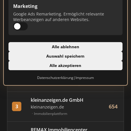
Marketing
Stand: Juli 2026
Google Ads Remarketing. Ermöglicht relevante
Werbeanzeigen auf anderen Websites.
#
MAKLER / FIRMA
PUNKTE
Immobilien Scout GmbH
Alle ablehnen
786
1
immobilienscout24.de
Auswahl speichern
Immobilienplattform
Alle akzeptieren
AVIV Germany GmbH
Datenschutzerklärung
|
Impressum
723
2
immowelt.de
Immobilienplattform
kleinanzeigen.de GmbH
654
3
kleinanzeigen.de
Immobilienplattform
REMAX Immobiliencenter