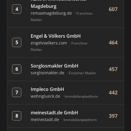
Magdeburg
607
4
remaxmagdeburg.de
Franchise-
Makler
Engel & Völkers GmbH
464
5
engelvoelkers.com
Franchise-
Makler
Sorglosmakler GmbH
457
6
sorglosmakler.de
Einzelner Makler
Impleco GmbH
442
7
wohnglueck.de
Immobilienplattform
meinestadt.de GmbH
397
8
meinestadt.de
Immobilienplattform