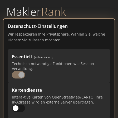
Makler
Rank
powered by
WAVEPOINT
Datenschutz-Einstellungen
Wir respektieren Ihre Privatsphäre. Wählen Sie, welche
Anzeigenmarkt Magdeburg
Dienste Sie zulassen möchten.
anzeigenmarkt-magdeburg.de
Essentiell
78
2
2
(erforderlich)
Technisch notwendige Funktionen wie Session-
Verwaltung.
Gesamtpunkte
Städte
Top 10 Rankings
Kartendienste
Ist das Ihr Unternehmen?
Interaktive Karten von OpenStreetMap/CARTO. Ihre
Verifizieren Sie Ihr Profil, bearbeiten Sie Ihre
IP-Adresse wird an externe Server übertragen.
Daten und erhalten Sie monatliche Ranking-
Updates.
Profil beanspruchen