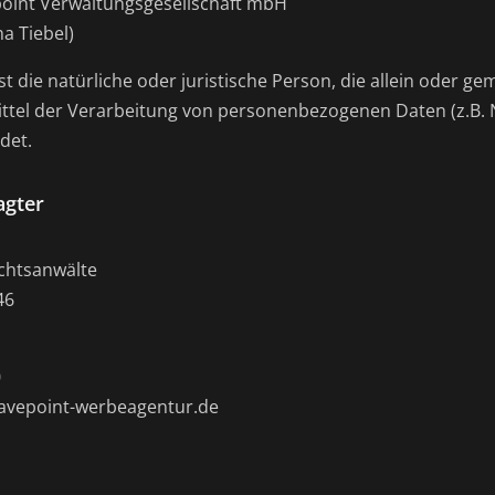
point Verwaltungsgesellschaft mbH
a Tiebel)
ist die natürliche oder juristische Person, die allein oder 
ttel der Verarbeitung von personenbezogenen Daten (z.B. 
det.
agter
chtsanwälte
46
0
avepoint-werbeagentur.de