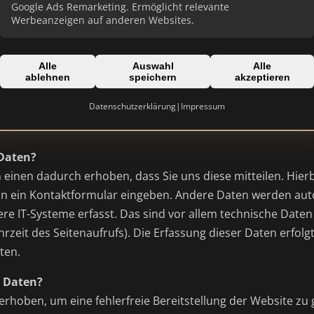
ie diese Website besuchen. Personenbezogene Daten sind a
Google Ads Remarketing. Ermöglicht relevante
Werbeanzeigen auf anderen Websites.
ziert werden können.
dieser Website
Alle
Auswahl
Alle
ablehnen
speichern
akzeptieren
h für die Datenerfassung auf dieser Website?
auf dieser Website erfolgt durch den Websitebetreiber. D
Datenschutzerklärung
|
Impressum
ssum dieser Website entnehmen.
 Daten?
einen dadurch erhoben, dass Sie uns diese mitteilen. Hierb
 in ein Kontaktformular eingeben. Andere Daten werden au
re IT-Systeme erfasst. Das sind vor allem technische Daten 
rzeit des Seitenaufrufs). Die Erfassung dieser Daten erfolg
ten.
e Daten?
 erhoben, um eine fehlerfreie Bereitstellung der Website zu