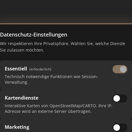
Datenschutz-Einstellungen
Wir respektieren Ihre Privatsphäre. Wählen Sie, welche Dienste
Sie zulassen möchten.
Datenschutzerklärung
Essentiell
(erforderlich)
Technisch notwendige Funktionen wie Session-
Verwaltung.
Kartendienste
auf einen Blick
Interaktive Karten von OpenStreetMap/CARTO. Ihre IP-
Adresse wird an externe Server übertragen.
e
e geben einen einfachen Überblick darüber, was mit Ihren
Marketing