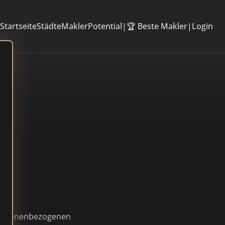
Startseite
Städte
Makler
Potential
|
🏆 Beste Makler
|
Login
 personenbezogenen