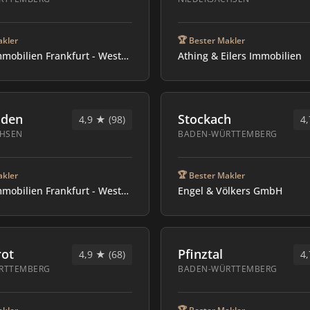
🏆
akler
Bester Makler
von Poll Immobilien Frankfurt - Westend
Athing & Eilers Immobilien
nden
Stockach
4,9 ★ (98)
4,
CHSEN
BADEN-WÜRTTEMBERG
🏆
akler
Bester Makler
von Poll Immobilien Frankfurt - Westend
Engel & Völkers GmbH
ot
Pfinztal
4,9 ★ (68)
4,
RTTEMBERG
BADEN-WÜRTTEMBERG
🏆