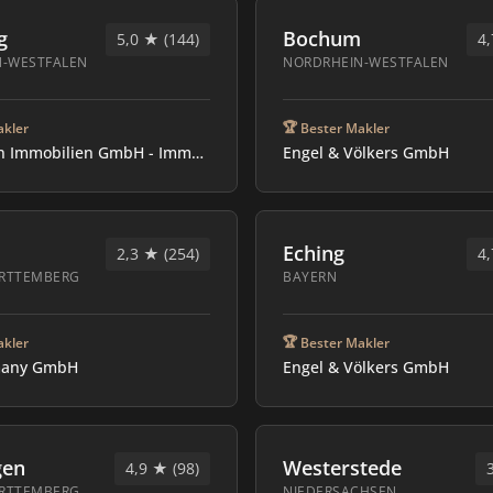
g
Bochum
5,0 ★ (144)
4,
N-WESTFALEN
NORDRHEIN-WESTFALEN
🏆
akler
Bester Makler
Dieckmann Immobilien GmbH - Immobilienmakler Schwerte
Engel & Völkers GmbH
Eching
2,3 ★ (254)
4,
RTTEMBERG
BAYERN
🏆
akler
Bester Makler
many GmbH
Engel & Völkers GmbH
gen
Westerstede
4,9 ★ (98)
RTTEMBERG
NIEDERSACHSEN