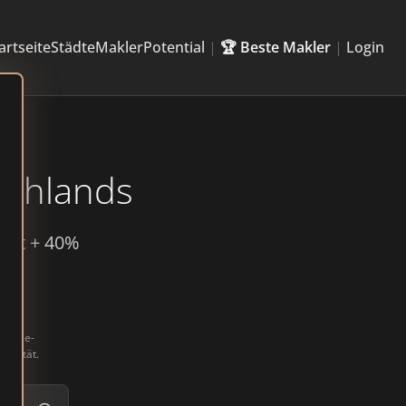
artseite
Städte
Makler
Potential
|
🏆 Beste Makler
|
Login
chlands
keit + 40%
Google-
ualität.