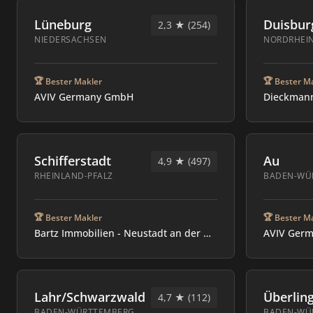
Lüneburg
Duisbur
2,3 ★ (254)
NIEDERSACHSEN
NORDRHEI
🏆
🏆
Bester Makler
Bester M
AVIV Germany GmbH
Schifferstadt
Au
4,9 ★ (497)
RHEINLAND-PFALZ
BADEN-WÜ
🏆
🏆
Bester Makler
Bester M
Bartz Immobilien - Neustadt an der Weinstraße
AVIV Ger
Lahr/Schwarzwald
Überlin
4,7 ★ (112)
BADEN-WÜRTTEMBERG
BADEN-WÜ