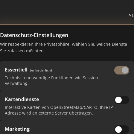
St
Datenschutz-Einstellungen
Wir respektieren Ihre Privatsphäre. Wählen Sie, welche Dienste
Sie zulassen möchten.
tbewerteten Makler
Deuts
Essentiell
(erforderlich)
Technisch notwendige Funktionen wie Session-
s Ranking nach Quality Score: 60% SEO-Sichtbar
Verwaltung.
Google-Bewertungen.
Kartendienste
Interaktive Karten von OpenStreetMap/CARTO. Ihre IP-
 Ranking basiert auf öffentlich verfügbaren Daten (Google-Suchergebnisse und 
Adresse wird an externe Server übertragen.
ngen) und stellt keine Empfehlung dar. Keine Gewähr für Vollständigkeit oder Akt
Marketing