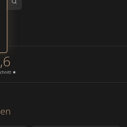
,6
chnitt ★
ten