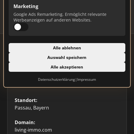
Updates.
Marketing
Profil beanspruchen
Google Ads Remarketing. Ermöglicht relevante
Werbeanzeigen auf anderen Websites.
Alle ablehnen
Auswahl speichern
Firmenprofil
⭐ Etabliert
🥇 Top 3
Alle akzeptieren
Typ:
Datenschutzerklärung
|
Impressum
Einzelner Makler
Standort:
Passau, Bayern
Domain:
living-immo.com