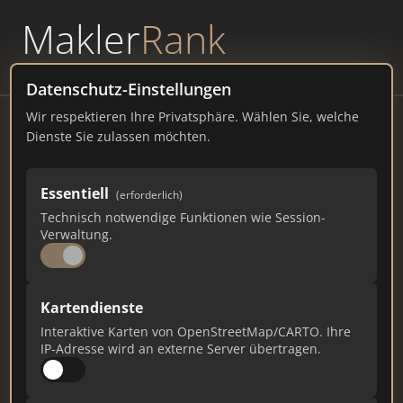
Makler
Rank
powered by
WAVEPOINT
Datenschutz-Einstellungen
Wir respektieren Ihre Privatsphäre. Wählen Sie, welche
Living
Dienste Sie zulassen möchten.
Neuburger Str. 101, 94036 Passau
Essentiell
(erforderlich)
living-immo.com
Technisch notwendige Funktionen wie Session-
Verwaltung.
2.294
132
22
Gesamtpunkte
Städte
Top 10 Rankings
Kartendienste
Interaktive Karten von OpenStreetMap/CARTO. Ihre
IP-Adresse wird an externe Server übertragen.
Ist das Ihr Unternehmen?
Verifizieren Sie Ihr Profil, bearbeiten Sie Ihre
Daten und erhalten Sie monatliche Ranking-