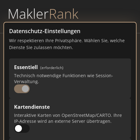
Makler
Rank
powered by
WAVEPOINT
Datenschutz-Einstellungen
Wir respektieren Ihre Privatsphäre. Wählen Sie, welche
die immobilie. - Immobilienmakler
Dienste Sie zulassen möchten.
Magdeburg
Breiter Weg 227, 39104 Magdeburg
Essentiell
(erforderlich)
Technisch notwendige Funktionen wie Session-
dieimmobilie-magdeburg.de
Verwaltung.
228
1
6
Kartendienste
Gesamtpunkte
Städte
Top 10 Rankings
Interaktive Karten von OpenStreetMap/CARTO. Ihre
IP-Adresse wird an externe Server übertragen.
Ist das Ihr Unternehmen?
Verifizieren Sie Ihr Profil, bearbeiten Sie Ihre