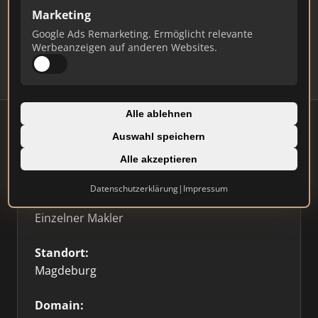
Marketing
Daten und erhalten Sie monatliche Ranking-
Updates.
Google Ads Remarketing. Ermöglicht relevante
Werbeanzeigen auf anderen Websites.
Profil beanspruchen
Alle ablehnen
Auswahl speichern
Firmenprofil
Alle akzeptieren
Datenschutzerklärung
|
Impressum
Typ:
Einzelner Makler
Standort:
Magdeburg
Domain: