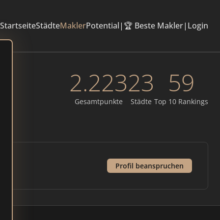
Startseite
Städte
Makler
Potential
|
🏆 Beste Makler
|
Login
2.223
23
59
Gesamtpunkte
Städte
Top 10 Rankings
Profil beanspruchen