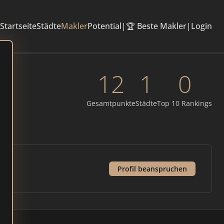
Startseite
Städte
Makler
Potential
|
🏆 Beste Makler
|
Login
12
1
0
Gesamtpunkte
Städte
Top 10 Rankings
Profil beanspruchen