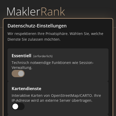
Makler
Rank
powered by
WAVEPOINT
Datenschutz-Einstellungen
Wir respektieren Ihre Privatsphäre. Wählen Sie, welche
Baulandgesellschaft
Dienste Sie zulassen möchten.
Jahnring 28, 39104 Magdeburg
Essentiell
(erforderlich)
baulandgesellschaft.de
Technisch notwendige Funktionen wie Session-
Verwaltung.
84
2
2
Gesamtpunkte
Städte
Top 10 Rankings
Kartendienste
Interaktive Karten von OpenStreetMap/CARTO. Ihre
IP-Adresse wird an externe Server übertragen.
Ist das Ihr Unternehmen?
Verifizieren Sie Ihr Profil, bearbeiten Sie Ihre
Daten und erhalten Sie monatliche Ranking-