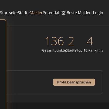
Startseite
Städte
Makler
Potential
|
🏆 Beste Makler
|
Login
136
2
4
Gesamtpunkte
Städte
Top 10 Rankings
Profil beanspruchen