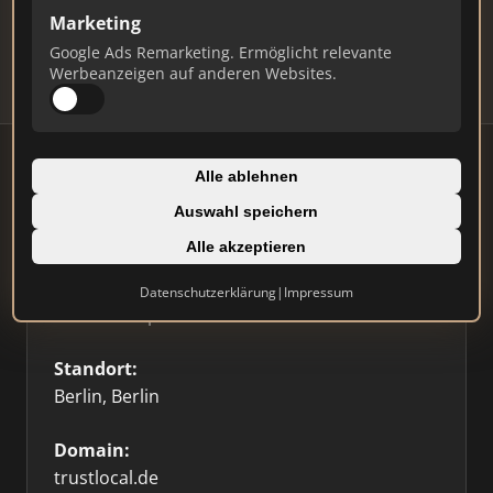
Updates.
Marketing
Profil beanspruchen
Google Ads Remarketing. Ermöglicht relevante
Werbeanzeigen auf anderen Websites.
Alle ablehnen
Auswahl speichern
Firmenprofil
⭐ Etabliert
🥇 Top 3
Alle akzeptieren
Typ:
Datenschutzerklärung
|
Impressum
Immobilienplattform
Standort:
Berlin, Berlin
Domain:
trustlocal.de