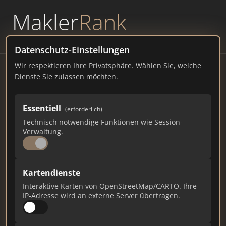
Makler
Rank
powered by
WAVEPOINT
Datenschutz-Einstellungen
Wir respektieren Ihre Privatsphäre. Wählen Sie, welche
Trustlocal.de
Dienste Sie zulassen möchten.
Saarbrücker Str. 37a, 10405 Berlin
Essentiell
(erforderlich)
trustlocal.de
Technisch notwendige Funktionen wie Session-
Verwaltung.
55.320
955
1.190
Gesamtpunkte
Städte
Top 10 Rankings
Kartendienste
Interaktive Karten von OpenStreetMap/CARTO. Ihre
IP-Adresse wird an externe Server übertragen.
Ist das Ihr Unternehmen?
Verifizieren Sie Ihr Profil, bearbeiten Sie Ihre
Daten und erhalten Sie monatliche Ranking-