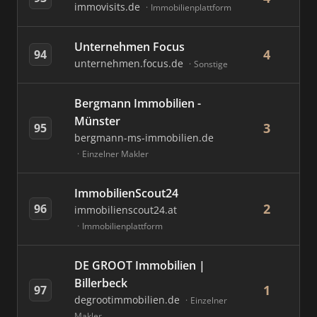
immovisits.de
Immobilienplattform
Unternehmen Focus
4
94
unternehmen.focus.de
Sonstige
Bergmann Immobilien -
Münster
3
95
bergmann-ms-immobilien.de
Einzelner Makler
ImmobilienScout24
2
96
immobilienscout24.at
Immobilienplattform
DE GROOT Immobilien |
Billerbeck
1
97
degrootimmobilien.de
Einzelner
Makler