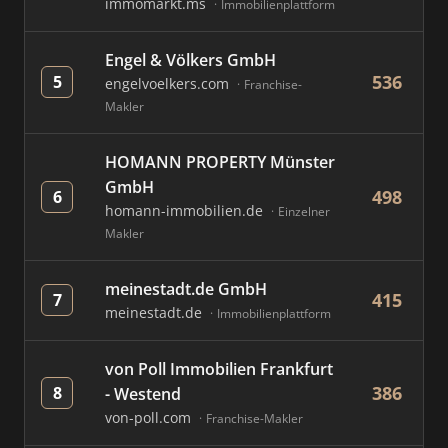
immomarkt.ms
Immobilienplattform
Engel & Völkers GmbH
536
5
engelvoelkers.com
Franchise-
Makler
HOMANN PROPERTY Münster
GmbH
498
6
homann-immobilien.de
Einzelner
Makler
meinestadt.de GmbH
415
7
meinestadt.de
Immobilienplattform
von Poll Immobilien Frankfurt
386
8
- Westend
von-poll.com
Franchise-Makler