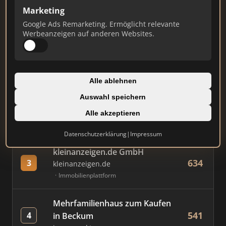
Marketing
Google Ads Remarketing. Ermöglicht relevante
#
MAKLER / FIRMA
PUNKTE
Werbeanzeigen auf anderen Websites.
Immobilien Scout GmbH
757
1
immobilienscout24.de
Alle ablehnen
Immobilienplattform
Auswahl speichern
AVIV Germany GmbH
Alle akzeptieren
661
2
immowelt.de
Immobilienplattform
Datenschutzerklärung
|
Impressum
kleinanzeigen.de GmbH
634
3
kleinanzeigen.de
Immobilienplattform
Mehrfamilienhaus zum Kaufen
541
4
in Beckum