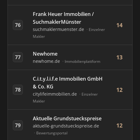
Frank Heuer Immobilien /
SuchmaklerMünster
14
76
suchmaklermuenster.de
Einzelner
Makler
Newhome
13
77
newhome.de
Immobilienplattform
C.i.t.y.l.i.f.e Immobilien GmbH
& Co. KG
12
78
citylifeimmobilien.de
Einzelner
Makler
Aktuelle Grundstueckspreise
12
79
aktuelle-grundstueckspreise.de
Bewertungsportal