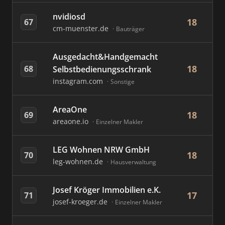
nvidiosd
18
67
cm-muenster.de
Bauträger
Ausgedacht&Handgemacht
18
68
Selbstbedienungsschrank
instagram.com
Sonstige
AreaOne
18
69
areaone.io
Einzelner Makler
LEG Wohnen NRW GmbH
18
70
leg-wohnen.de
Hausverwaltung
Josef Kröger Immobilien e.K.
17
71
josef-kroeger.de
Einzelner Makler