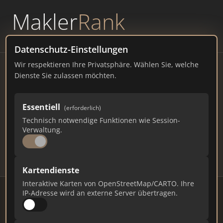
Makler
Rank
powered by
WAVEPOINT
Datenschutz-Einstellungen
Wir respektieren Ihre Privatsphäre. Wählen Sie, welche
Immobilienmakler Münster
Dienste Sie zulassen möchten.
– Ranking Juli 2026
Essentiell
(erforderlich)
NORDRHEIN-WESTFALEN
314.332 EINWOHNER
Technisch notwendige Funktionen wie Session-
98
529
15.870
Verwaltung.
Makler
Makler-Keywords
Max. Punkte
Kartendienste
Interaktive Karten von OpenStreetMap/CARTO. Ihre
IP-Adresse wird an externe Server übertragen.
Stand: Juli 2026