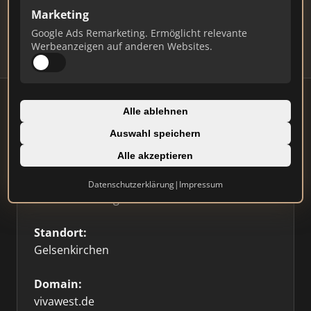
Updates.
Marketing
Profil beanspruchen
Google Ads Remarketing. Ermöglicht relevante
Werbeanzeigen auf anderen Websites.
Alle ablehnen
Auswahl speichern
Firmenprofil
⭐ Etabliert
🥇 Top 3
Alle akzeptieren
Typ:
Datenschutzerklärung
|
Impressum
Hausverwaltung
Standort:
Gelsenkirchen
Domain:
vivawest.de