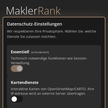
Makler
Rank
powered by
WAVEPOINT
Datenschutz-Einstellungen
Wir respektieren Ihre Privatsphäre. Wählen Sie, welche
Vivawest Wohnen GmbH
Dienste Sie zulassen möchten.
Nordsternplatz 1, 45899 Gelsenkirchen
Essentiell
(erforderlich)
vivawest.de
Technisch notwendige Funktionen wie Session-
Verwaltung.
770
31
25
Gesamtpunkte
Städte
Top 10 Rankings
Kartendienste
Interaktive Karten von OpenStreetMap/CARTO. Ihre
IP-Adresse wird an externe Server übertragen.
Ist das Ihr Unternehmen?
Verifizieren Sie Ihr Profil, bearbeiten Sie Ihre
Daten und erhalten Sie monatliche Ranking-