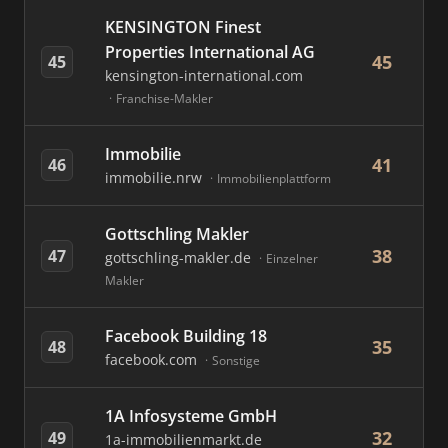
KENSINGTON Finest
Properties International AG
45
45
kensington-international.com
Franchise-Makler
Immobilie
41
46
immobilie.nrw
Immobilienplattform
Gottschling Makler
38
47
gottschling-makler.de
Einzelner
Makler
Facebook Building 18
35
48
facebook.com
Sonstige
1A Infosysteme GmbH
32
49
1a-immobilienmarkt.de