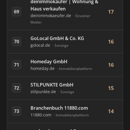
deinimmokäufer | Wohnung &
Haus verkaufen
17
69
deinimmokaeufer.de
Einzelner
Makler
GoLocal GmbH & Co. KG
16
70
golocal.de
Sonstige
Homeday GmbH
16
71
homeday.de
Immobilienplattform
STILPUNKTE GmbH
15
72
stilpunkte.de
Sonstige
Branchenbuch 11880.com
14
73
11880.com
Immobilienplattform