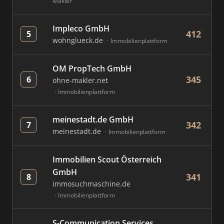
Makler
Impleco GmbH
412
5
wohnglueck.de
Immobilienplattform
OM PropTech GmbH
345
6
ohne-makler.net
Immobilienplattform
meinestadt.de GmbH
342
7
meinestadt.de
Immobilienplattform
Immobilien Scout Österreich
GmbH
341
8
immosuchmaschine.de
Immobilienplattform
S-Communication Services