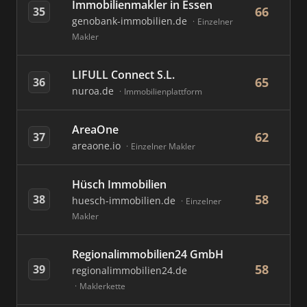
Immobilienmakler in Essen
66
35
genobank-immobilien.de
Einzelner
Makler
LIFULL Connect S.L.
65
36
nuroa.de
Immobilienplattform
AreaOne
62
37
areaone.io
Einzelner Makler
Hüsch Immobilien
58
38
huesch-immobilien.de
Einzelner
Makler
Regionalimmobilien24 GmbH
58
39
regionalimmobilien24.de
Maklerkette