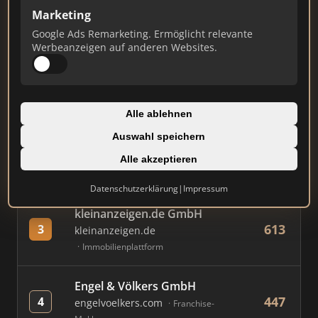
Marketing
Google Ads Remarketing. Ermöglicht relevante
#
MAKLER / FIRMA
PUNKTE
Werbeanzeigen auf anderen Websites.
Immobilien Scout GmbH
731
1
immobilienscout24.de
Alle ablehnen
Immobilienplattform
Auswahl speichern
AVIV Germany GmbH
Alle akzeptieren
681
2
immowelt.de
Immobilienplattform
Datenschutzerklärung
|
Impressum
kleinanzeigen.de GmbH
613
3
kleinanzeigen.de
Immobilienplattform
Engel & Völkers GmbH
447
4
engelvoelkers.com
Franchise-