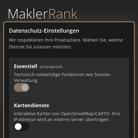
Makler
Rank
powered by
WAVEPOINT
Datenschutz-Einstellungen
Wir respektieren Ihre Privatsphäre. Wählen Sie, welche
Immobilienmakler Essen –
Dienste Sie zulassen möchten.
Ranking Juli 2026
Essentiell
(erforderlich)
NORDRHEIN-WESTFALEN
569.884 EINWOHNER
Technisch notwendige Funktionen wie Session-
99
461
13.830
Verwaltung.
Makler
Makler-Keywords
Max. Punkte
Kartendienste
Interaktive Karten von OpenStreetMap/CARTO. Ihre
IP-Adresse wird an externe Server übertragen.
Stand: Juli 2026