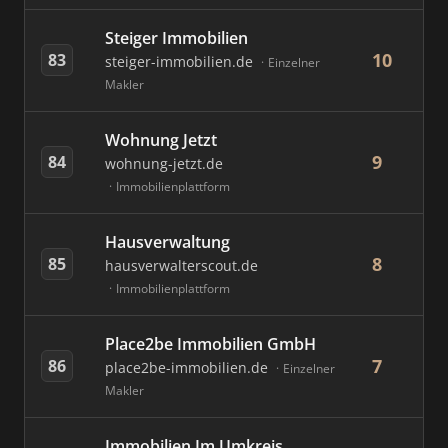
Steiger Immobilien
10
83
steiger-immobilien.de
Einzelner
Makler
Wohnung Jetzt
9
84
wohnung-jetzt.de
Immobilienplattform
Hausverwaltung
8
85
hausverwalterscout.de
Immobilienplattform
Place2be Immobilien GmbH
7
86
place2be-immobilien.de
Einzelner
Makler
Immobilien Im Umkreis