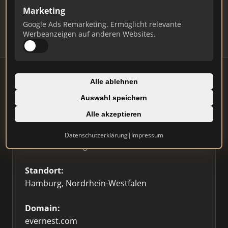
Updates.
Marketing
Profil beanspruchen
Google Ads Remarketing. Ermöglicht relevante
Werbeanzeigen auf anderen Websites.
Alle ablehnen
Auswahl speichern
Firmenprofil
⭐ Etabliert
🥇 Top 3
Alle akzeptieren
Typ:
Datenschutzerklärung
|
Impressum
Hausverwaltung
Standort:
Hamburg, Nordrhein-Westfalen
Domain:
evernest.com