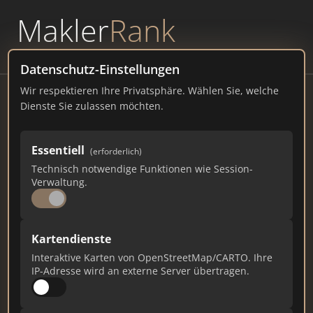
Makler
Rank
powered by
WAVEPOINT
Datenschutz-Einstellungen
Wir respektieren Ihre Privatsphäre. Wählen Sie, welche
Evernest GmbH
Dienste Sie zulassen möchten.
Mönkedamm 9-11, 20457 Hamburg
Essentiell
(erforderlich)
evernest.com
Technisch notwendige Funktionen wie Session-
Verwaltung.
3.350
73
61
Gesamtpunkte
Städte
Top 10 Rankings
Kartendienste
Interaktive Karten von OpenStreetMap/CARTO. Ihre
IP-Adresse wird an externe Server übertragen.
Ist das Ihr Unternehmen?
Verifizieren Sie Ihr Profil, bearbeiten Sie Ihre
Daten und erhalten Sie monatliche Ranking-