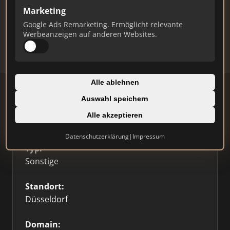
Marketing
Daten und erhalten Sie monatliche Ranking-
Updates.
Google Ads Remarketing. Ermöglicht relevante
Werbeanzeigen auf anderen Websites.
Profil beanspruchen
Alle ablehnen
Auswahl speichern
Alle akzeptieren
Firmenprofil
⭐ Etabliert
🥇 Top 3
Datenschutzerklärung
|
Impressum
Typ:
Sonstige
Standort:
Düsseldorf
Domain: