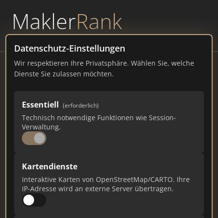
Makler
Rank
powered by
WAVEPOINT
Datenschutz-Einstellungen
Wir respektieren Ihre Privatsphäre. Wählen Sie, welche
Bau- und Liegenschaftsbetrieb NRW,
Dienste Sie zulassen möchten.
Zentrale
Mercedesstraße 12, 40470 Düsseldorf
Essentiell
(erforderlich)
Technisch notwendige Funktionen wie Session-
blb.nrw.de
Verwaltung.
1.107
43
23
Kartendienste
Gesamtpunkte
Städte
Top 10 Rankings
Interaktive Karten von OpenStreetMap/CARTO. Ihre
IP-Adresse wird an externe Server übertragen.
Ist das Ihr Unternehmen?
Verifizieren Sie Ihr Profil, bearbeiten Sie Ihre