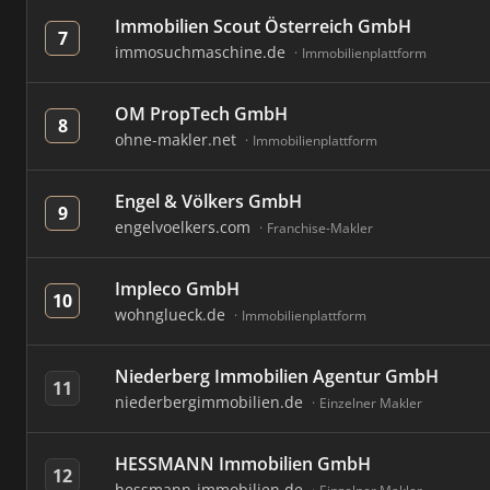
Immobilien Scout Österreich GmbH
7
immosuchmaschine.de
Immobilienplattform
OM PropTech GmbH
8
ohne-makler.net
Immobilienplattform
Engel & Völkers GmbH
9
engelvoelkers.com
Franchise-Makler
Impleco GmbH
10
wohnglueck.de
Immobilienplattform
Niederberg Immobilien Agentur GmbH
11
niederbergimmobilien.de
Einzelner Makler
HESSMANN Immobilien GmbH
12
hessmann-immobilien.de