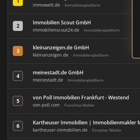
1
immowelt.de
Immobilienplattform
Immobilien Scout GmbH
2
immobilienscout24.de
Immobilienplattform
kleinanzeigen.de GmbH
3
kleinanzeigen.de
Immobilienplattform
meinestadt.de GmbH
4
meinestadt.de
Immobilienplattform
von Poll Immobilien Frankfurt - Westend
5
von-poll.com
Franchise-Makler
Kartheuser Immobilien | Immobilienmakler
6
kartheuser-immobilien.de
Einzelner Makler