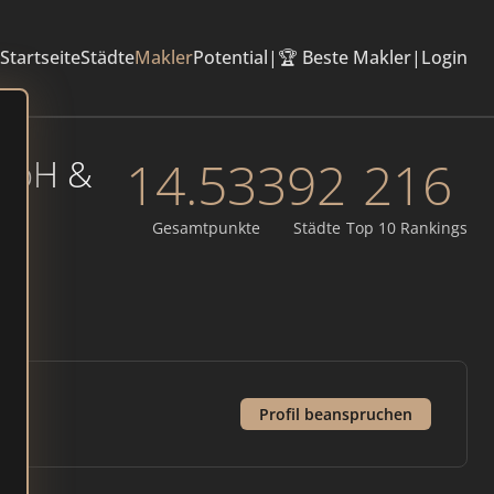
Startseite
Städte
Makler
Potential
|
🏆 Beste Makler
|
Login
14.533
92
216
GmbH &
Gesamtpunkte
Städte
Top 10 Rankings
Profil beanspruchen