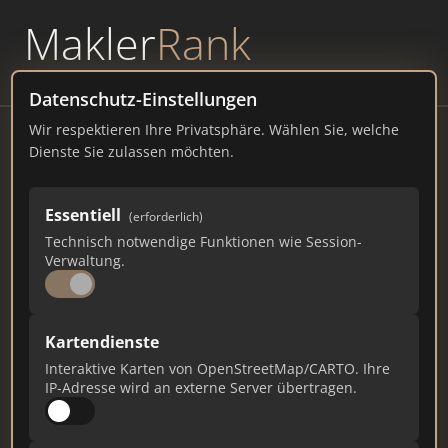
Makler
Rank
powered by
WAVEPOINT
Datenschutz-Einstellungen
Wir respektieren Ihre Privatsphäre. Wählen Sie, welche
Argetra
Dienste Sie zulassen möchten.
Siemensstraße 6, 40885 Ratingen Vertreten
Essentiell
(erforderlich)
argetra.de
Technisch notwendige Funktionen wie Session-
Verwaltung.
5.264
238
64
Gesamtpunkte
Städte
Top 10 Rankings
Kartendienste
Interaktive Karten von OpenStreetMap/CARTO. Ihre
IP-Adresse wird an externe Server übertragen.
Ist das Ihr Unternehmen?
Verifizieren Sie Ihr Profil, bearbeiten Sie Ihre
Daten und erhalten Sie monatliche Ranking-