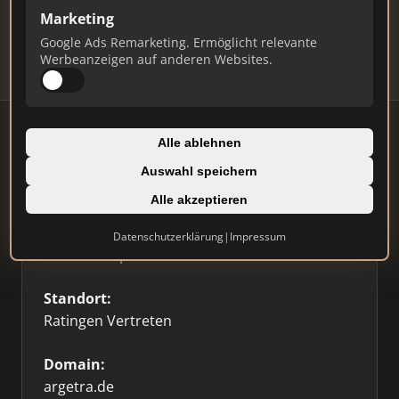
Updates.
Marketing
Profil beanspruchen
Google Ads Remarketing. Ermöglicht relevante
Werbeanzeigen auf anderen Websites.
Alle ablehnen
Auswahl speichern
Firmenprofil
⭐ Etabliert
🥇 Top 3
Alle akzeptieren
Typ:
Datenschutzerklärung
|
Impressum
Immobilienplattform
Standort:
Ratingen Vertreten
Domain:
argetra.de