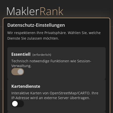
Makler
Rank
powered by
WAVEPOINT
Datenschutz-Einstellungen
Wir respektieren Ihre Privatsphäre. Wählen Sie, welche
Immobilienmakler Bremen
Dienste Sie zulassen möchten.
– Ranking Juli 2026
Essentiell
(erforderlich)
BREMEN
551.767 EINWOHNER
Technisch notwendige Funktionen wie Session-
85
469
14.070
Verwaltung.
Makler
Makler-Keywords
Max. Punkte
Kartendienste
Interaktive Karten von OpenStreetMap/CARTO. Ihre
IP-Adresse wird an externe Server übertragen.
Stand: Juli 2026