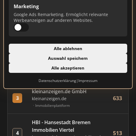
Marketing
Google Ads Remarketing. Ermöglicht relevante
#
MAKLER / FIRMA
PUNKTE
Werbeanzeigen auf anderen Websites.
Immobilien Scout GmbH
727
1
immobilienscout24.de
Alle ablehnen
Immobilienplattform
Auswahl speichern
AVIV Germany GmbH
Alle akzeptieren
676
2
immowelt.de
Immobilienplattform
Datenschutzerklärung
|
Impressum
kleinanzeigen.de GmbH
633
3
kleinanzeigen.de
Immobilienplattform
HBI - Hansestadt Bremen
Immobilien Viertel
513
4