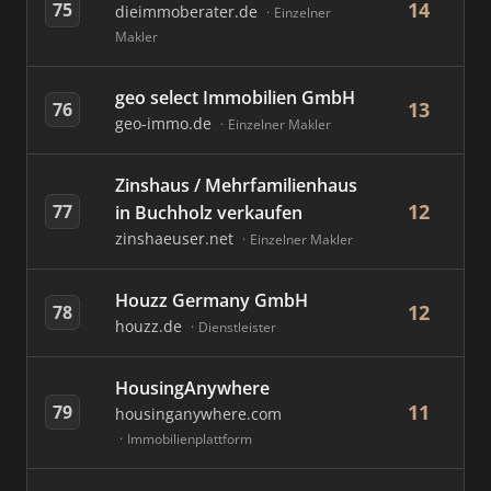
14
75
dieimmoberater.de
Einzelner
Makler
geo select Immobilien GmbH
13
76
geo-immo.de
Einzelner Makler
Zinshaus / Mehrfamilienhaus
12
77
in Buchholz verkaufen
zinshaeuser.net
Einzelner Makler
Houzz Germany GmbH
12
78
houzz.de
Dienstleister
HousingAnywhere
11
79
housinganywhere.com
Immobilienplattform