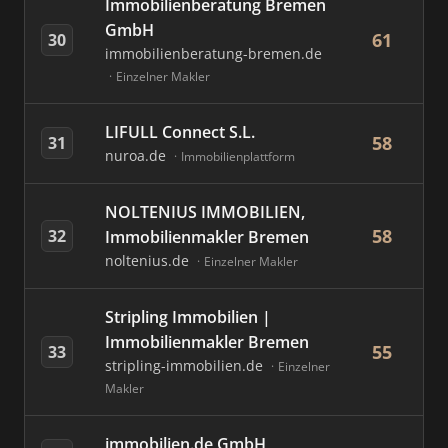
Immobilienberatung Bremen
GmbH
61
30
immobilienberatung-bremen.de
Einzelner Makler
LIFULL Connect S.L.
58
31
nuroa.de
Immobilienplattform
NOLTENIUS IMMOBILIEN,
58
32
Immobilienmakler Bremen
noltenius.de
Einzelner Makler
Stripling Immobilien |
Immobilienmakler Bremen
55
33
stripling-immobilien.de
Einzelner
Makler
immobilien.de GmbH