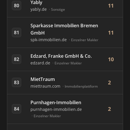
Yably
11
80
yably.de
Sonstige
Sparkasse Immobilien Bremen
11
81
GmbH
spk-immobilien.de
Einzelner Makler
Edzard, Franke GmbH & Co.
10
82
edzard.de
Einzelner Makler
MietTraum
2
83
miettraum.com
Immobilienplattform
Purnhagen-Immobilien
2
84
purnhagen-immobilien.de
Einzelner Makler