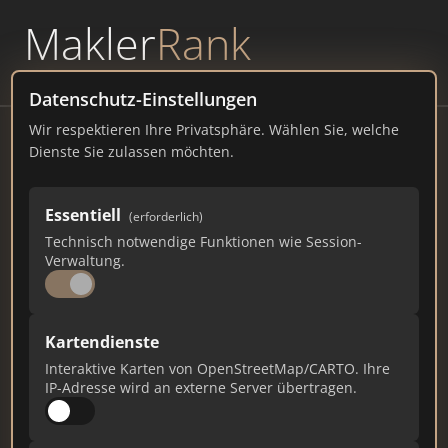
Makler
Rank
powered by
WAVEPOINT
Datenschutz-Einstellungen
Wir respektieren Ihre Privatsphäre. Wählen Sie, welche
ImmoTK GmbH
Dienste Sie zulassen möchten.
Ohligser Str. 9, 42781 Haan
Essentiell
(erforderlich)
immotk.de
Technisch notwendige Funktionen wie Session-
Verwaltung.
1.111
12
27
Gesamtpunkte
Städte
Top 10 Rankings
Kartendienste
Interaktive Karten von OpenStreetMap/CARTO. Ihre
IP-Adresse wird an externe Server übertragen.
Ist das Ihr Unternehmen?
Verifizieren Sie Ihr Profil, bearbeiten Sie Ihre
Daten und erhalten Sie monatliche Ranking-