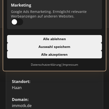
Updates.
Marketing
Profil beanspruchen
Google Ads Remarketing. Ermöglicht relevante
Werbeanzeigen auf anderen Websites.
Alle ablehnen
Auswahl speichern
Firmenprofil
⭐ Etabliert
🥇 Top 3
Alle akzeptieren
Typ:
Datenschutzerklärung
|
Impressum
Einzelner Makler
Standort:
Haan
Domain:
immotk.de