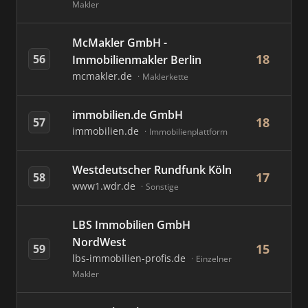
Makler
McMakler GmbH -
18
56
Immobilienmakler Berlin
mcmakler.de
Maklerkette
immobilien.de GmbH
18
57
immobilien.de
Immobilienplattform
Westdeutscher Rundfunk Köln
17
58
www1.wdr.de
Sonstige
LBS Immobilien GmbH
NordWest
15
59
lbs-immobilien-profis.de
Einzelner
Makler