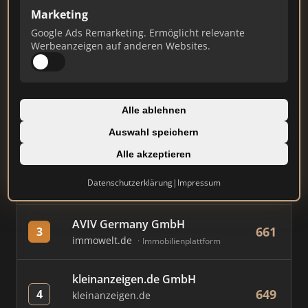
Marketing
Google Ads Remarketing. Ermöglicht relevante
#
MAKLER / FIRMA
PUNKTE
Werbeanzeigen auf anderen Websites.
Immobilien Scout GmbH
755
1
immobilienscout24.de
Alle ablehnen
Immobilienplattform
Auswahl speichern
KUBIKOM Immobilien GmbH
Alle akzeptieren
667
2
Solingen
Datenschutzerklärung
|
Impressum
kubikom.de
Einzelner Makler
AVIV Germany GmbH
661
3
immowelt.de
Immobilienplattform
kleinanzeigen.de GmbH
649
4
kleinanzeigen.de