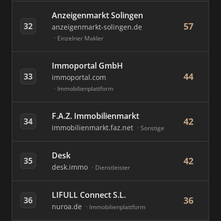
Anzeigenmarkt Solingen
57
32
anzeigenmarkt-solingen.de
Einzelner Makler
Immoportal GmbH
44
33
immoportal.com
Immobilienplattform
F.A.Z. Immobilienmarkt
42
34
immobilienmarkt.faz.net
Sonstige
Desk
42
35
desk.immo
Dienstleister
LIFULL Connect S.L.
36
36
nuroa.de
Immobilienplattform