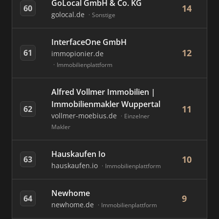
GoLocal GmbH & Co. KG
14
60
golocal.de
Sonstige
InterfaceOne GmbH
12
61
immopionier.de
Immobilienplattform
Alfred Vollmer Immobilien |
Immobilienmakler Wuppertal
11
62
vollmer-moebius.de
Einzelner
Makler
Hauskaufen Io
10
63
hauskaufen.io
Immobilienplattform
Newhome
9
64
newhome.de
Immobilienplattform