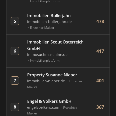
Immobilienplattform
Immobilien Bullerjahn
478
5
immobilien-bullerjahn.de
Einzelner Makler
Immobilien Scout Österreich
GmbH
417
6
immosuchmaschine.de
Immobilienplattform
Property Susanne Nieper
401
7
immobilien-nieper.de
Einzelner
Makler
Engel & Völkers GmbH
367
8
engelvoelkers.com
Franchise-
Makler