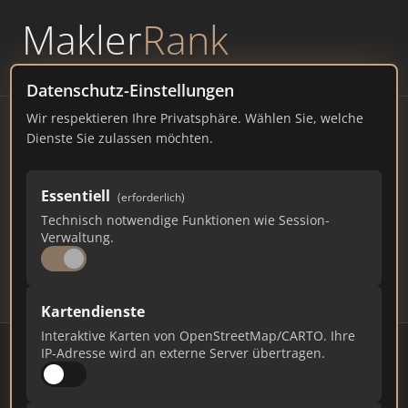
Makler
Rank
powered by
WAVEPOINT
Datenschutz-Einstellungen
Wir respektieren Ihre Privatsphäre. Wählen Sie, welche
Immobilienmakler Solingen
Dienste Sie zulassen möchten.
– Ranking Juli 2026
Essentiell
(erforderlich)
NORDRHEIN-WESTFALEN
164.205 EINWOHNER
Technisch notwendige Funktionen wie Session-
70
412
12.360
Verwaltung.
Makler
Makler-Keywords
Max. Punkte
Kartendienste
Interaktive Karten von OpenStreetMap/CARTO. Ihre
IP-Adresse wird an externe Server übertragen.
Stand: Juli 2026