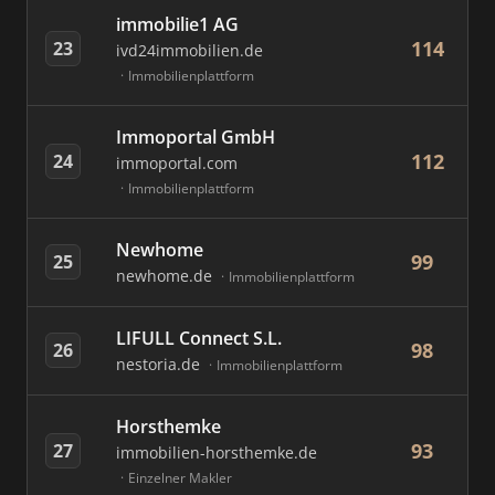
immobilie1 AG
114
23
ivd24immobilien.de
Immobilienplattform
Immoportal GmbH
112
24
immoportal.com
Immobilienplattform
Newhome
99
25
newhome.de
Immobilienplattform
LIFULL Connect S.L.
98
26
nestoria.de
Immobilienplattform
Horsthemke
93
27
immobilien-horsthemke.de
Einzelner Makler