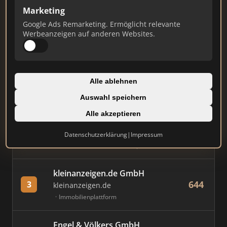
Marketing
Stand: Juli 2026
Google Ads Remarketing. Ermöglicht relevante
Werbeanzeigen auf anderen Websites.
#
MAKLER / FIRMA
PUNKTE
Immobilien Scout GmbH
Alle ablehnen
817
1
immobilienscout24.de
Auswahl speichern
Immobilienplattform
Alle akzeptieren
AVIV Germany GmbH
Datenschutzerklärung
|
Impressum
776
2
immowelt.de
Immobilienplattform
kleinanzeigen.de GmbH
644
3
kleinanzeigen.de
Immobilienplattform
Engel & Völkers GmbH