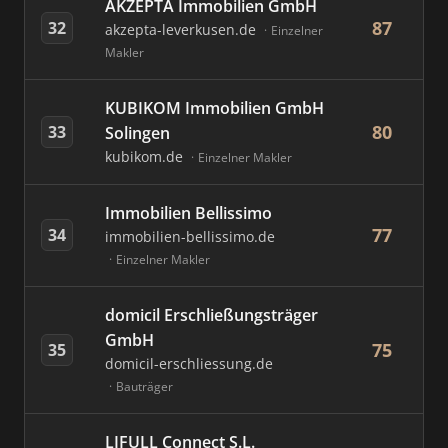
AKZEPTA Immobilien GmbH
87
32
akzepta-leverkusen.de
Einzelner
Makler
KUBIKOM Immobilien GmbH
80
33
Solingen
kubikom.de
Einzelner Makler
Immobilien Bellissimo
77
34
immobilien-bellissimo.de
Einzelner Makler
domicil Erschließungsträger
GmbH
75
35
domicil-erschliessung.de
Bauträger
LIFULL Connect S.L.