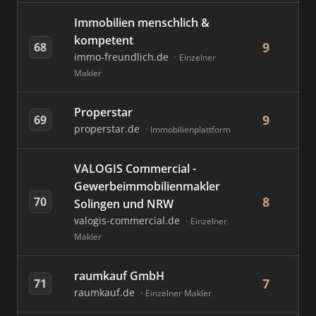
Immobilien menschlich &
kompetent
9
68
immo-freundlich.de
Einzelner
Makler
Properstar
9
69
properstar.de
Immobilienplattform
VALOGIS Commercial -
Gewerbeimmobilienmakler
8
70
Solingen und NRW
valogis-commercial.de
Einzelner
Makler
raumkauf GmbH
7
71
raumkauf.de
Einzelner Makler