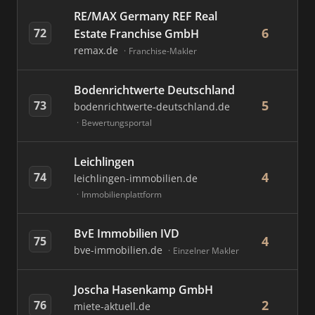
RE/MAX Germany REF Real
6
72
Estate Franchise GmbH
remax.de
Franchise-Makler
Bodenrichtwerte Deutschland
5
73
bodenrichtwerte-deutschland.de
Bewertungsportal
Leichlingen
4
74
leichlingen-immobilien.de
Immobilienplattform
BvE Immobilien IVD
4
75
bve-immobilien.de
Einzelner Makler
Joscha Hasenkamp GmbH
2
76
miete-aktuell.de