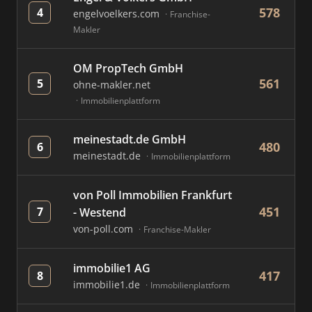
578
4
engelvoelkers.com
Franchise-
Makler
OM PropTech GmbH
561
5
ohne-makler.net
Immobilienplattform
meinestadt.de GmbH
480
6
meinestadt.de
Immobilienplattform
von Poll Immobilien Frankfurt
451
7
- Westend
von-poll.com
Franchise-Makler
immobilie1 AG
417
8
immobilie1.de
Immobilienplattform