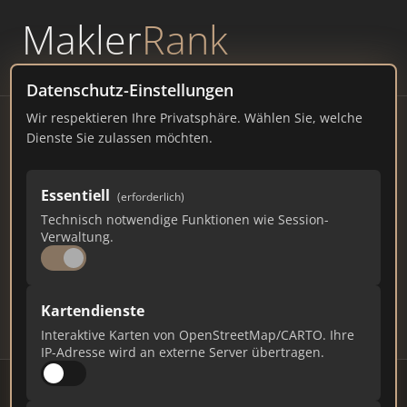
Makler
Rank
powered by
WAVEPOINT
Datenschutz-Einstellungen
Wir respektieren Ihre Privatsphäre. Wählen Sie, welche
Immobilienmakler
Dienste Sie zulassen möchten.
Leichlingen – Ranking Juli
Essentiell
(erforderlich)
2026
Technisch notwendige Funktionen wie Session-
Verwaltung.
NORDRHEIN-WESTFALEN
28.000 EINWOHNER
76
572
17.160
Kartendienste
Makler
Makler-Keywords
Max. Punkte
Interaktive Karten von OpenStreetMap/CARTO. Ihre
IP-Adresse wird an externe Server übertragen.