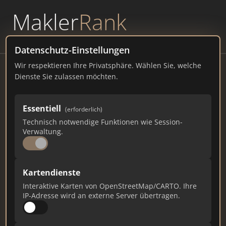
Makler
Rank
powered by
WAVEPOINT
Datenschutz-Einstellungen
Wir respektieren Ihre Privatsphäre. Wählen Sie, welche
Akurat Immobilien Lampenscherf
Dienste Sie zulassen möchten.
Wiener-Neustädter-Str. 31, 40789 Monheim am
Rhein
Essentiell
(erforderlich)
Technisch notwendige Funktionen wie Session-
akurat-immobilien.de
Verwaltung.
875
4
29
Kartendienste
Gesamtpunkte
Städte
Top 10 Rankings
Interaktive Karten von OpenStreetMap/CARTO. Ihre
IP-Adresse wird an externe Server übertragen.
Ist das Ihr Unternehmen?
Verifizieren Sie Ihr Profil, bearbeiten Sie Ihre