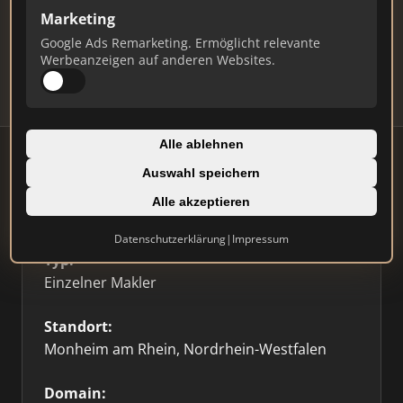
Marketing
Daten und erhalten Sie monatliche Ranking-
Updates.
Google Ads Remarketing. Ermöglicht relevante
Werbeanzeigen auf anderen Websites.
Profil beanspruchen
Alle ablehnen
Auswahl speichern
Alle akzeptieren
Firmenprofil
⭐ Etabliert
🥇 Top 3
Datenschutzerklärung
|
Impressum
Typ:
Einzelner Makler
Standort:
Monheim am Rhein, Nordrhein-Westfalen
Domain: