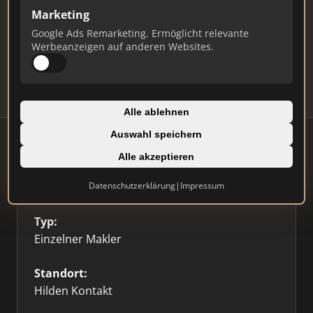
Ist das Ihr Unternehmen?
Marketing
Verifizieren Sie Ihr Profil, bearbeiten Sie Ihre
Google Ads Remarketing. Ermöglicht relevante
Daten und erhalten Sie monatliche Ranking-
Werbeanzeigen auf anderen Websites.
Updates.
Profil beanspruchen
Alle ablehnen
Auswahl speichern
Alle akzeptieren
Firmenprofil
⭐ Etabliert
🥇 Top 3
Datenschutzerklärung
|
Impressum
Typ:
Einzelner Makler
Standort:
Hilden Kontakt