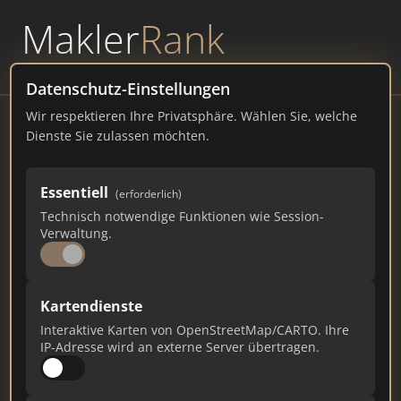
Makler
Rank
powered by
WAVEPOINT
Datenschutz-Einstellungen
Wir respektieren Ihre Privatsphäre. Wählen Sie, welche
Gabriel Czajor Immobilien GmbH -
Dienste Sie zulassen möchten.
Immobilienmakler /
Immobilienberatung
Essentiell
(erforderlich)
Klotzstraße 19, 40721 Hilden Kontakt
Technisch notwendige Funktionen wie Session-
Verwaltung.
immogc.de
536
6
17
Kartendienste
Interaktive Karten von OpenStreetMap/CARTO. Ihre
Gesamtpunkte
Städte
Top 10 Rankings
IP-Adresse wird an externe Server übertragen.