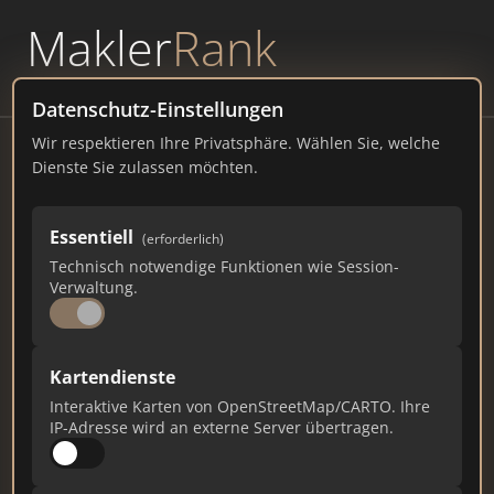
Makler
Rank
powered by
WAVEPOINT
Datenschutz-Einstellungen
Wir respektieren Ihre Privatsphäre. Wählen Sie, welche
4trans group UG
Dienste Sie zulassen möchten.
(haftungsbeschränkt)
Viktoriastraße 60b, 44532 Lünen
Essentiell
(erforderlich)
Technisch notwendige Funktionen wie Session-
immo4trans.de
Verwaltung.
6.930
204
63
Kartendienste
Gesamtpunkte
Städte
Top 10 Rankings
Interaktive Karten von OpenStreetMap/CARTO. Ihre
IP-Adresse wird an externe Server übertragen.
Ist das Ihr Unternehmen?
Verifizieren Sie Ihr Profil, bearbeiten Sie Ihre