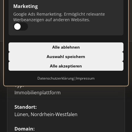
Marketing
Daten und erhalten Sie monatliche Ranking-
Updates.
Google Ads Remarketing. Ermöglicht relevante
Werbeanzeigen auf anderen Websites.
Profil beanspruchen
Alle ablehnen
Auswahl speichern
Alle akzeptieren
Firmenprofil
⭐ Etabliert
🥇 Top 3
Datenschutzerklärung
|
Impressum
Typ:
Immobilienplattform
Standort:
Lünen, Nordrhein-Westfalen
Domain: