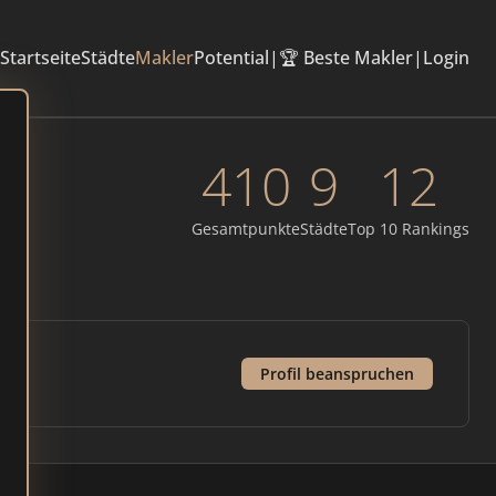
Startseite
Städte
Makler
Potential
|
🏆 Beste Makler
|
Login
410
9
12
Gesamtpunkte
Städte
Top 10 Rankings
Profil beanspruchen