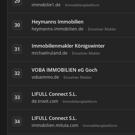
29
immobilie1.de
Immobilienplattform
Heymanns Immobilien
30
heymanns-immobilien.de
Einzelner Makler
Immobilienmakler Königswinter
31
michaelruland.de
Einzelner Makler
VOBA IMMOBILIEN eG Goch
32
vobaimmo.de
Einzelner Makler
LIFULL Connect S.L.
33
de.trovit.com
Immobilienplattform
LIFULL Connect S.L.
34
immobilien.mitula.com
Immobilienplattform