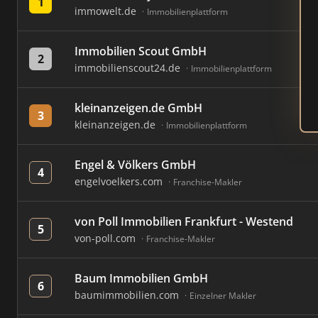
1
immowelt.de
Immobilienplattform
Immobilien Scout GmbH
2
immobilienscout24.de
Immobilienplattform
kleinanzeigen.de GmbH
3
kleinanzeigen.de
Immobilienplattform
Engel & Völkers GmbH
4
engelvoelkers.com
Franchise-Makler
von Poll Immobilien Frankfurt - Westend
5
von-poll.com
Franchise-Makler
Baum Immobilien GmbH
6
baumimmobilien.com
Einzelner Makler