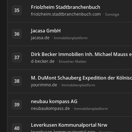
Friolzheim Stadtbranchenbuch
35
friolzheim.stadtbranchenbuch.com
Sonstige
Jacasa GmbH
36
jacasa.de
Immobilienplattform
Dirk Becker Immobilien Inh. Michael Mauss e
37
d-becker.de
Einzelner Makler
M. DuMont Schauberg Expedition der Kölnis
38
yourimmo.de
Immobilienplattform
neubau kompass AG
39
neubaukompass.de
Immobilienplattform
Leverkusen Kommunalportal Nrw
40
leverkusen.kommunalportal.nrw