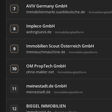
AVIV Germany GmbH
7
immobilienmarkt.sueddeutsche.de
Immobilienplatt
Impleco GmbH
8
wohnglueck.de
Immobilienplattform
Immobilien Scout Österreich GmbH
9
immosuchmaschine.de
Immobilienplattform
OM PropTech GmbH
10
ohne-makler.net
Immobilienplattform
meinestadt.de GmbH
11
meinestadt.de
Immobilienplattform
BIEGEL IMMOBILIEN
12
immobiegel.de