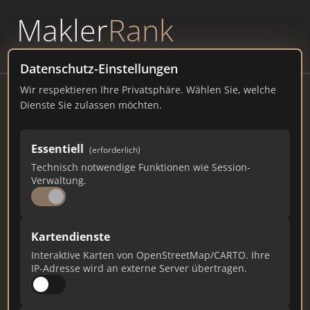
Makler
Rank
powered by
WAVEPOINT
Datenschutz-Einstellungen
Wir respektieren Ihre Privatsphäre. Wählen Sie, welche
Neubaukompass
Dienste Sie zulassen möchten.
neubaukompass.com
Essentiell
206
25
0
(erforderlich)
Technisch notwendige Funktionen wie Session-
Verwaltung.
Gesamtpunkte
Städte
Top 10 Rankings
Kartendienste
Ist das Ihr Unternehmen?
Interaktive Karten von OpenStreetMap/CARTO. Ihre
Verifizieren Sie Ihr Profil, bearbeiten Sie Ihre
IP-Adresse wird an externe Server übertragen.
Daten und erhalten Sie monatliche Ranking-
Updates.
Profil beanspruchen