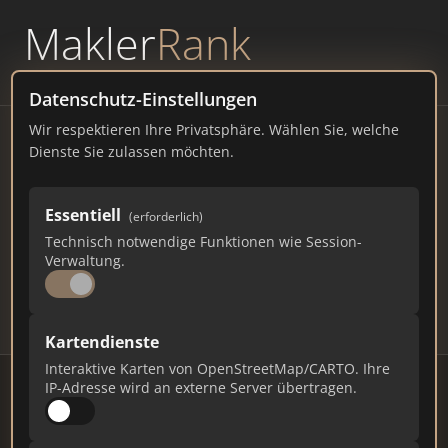
Makler
Rank
powered by
WAVEPOINT
Datenschutz-Einstellungen
Wir respektieren Ihre Privatsphäre. Wählen Sie, welche
Immobilienmakler Freising –
Dienste Sie zulassen möchten.
Ranking Juli 2026
Essentiell
(erforderlich)
BAYERN
45.857 EINWOHNER
Technisch notwendige Funktionen wie Session-
74
458
13.740
Verwaltung.
Makler
Makler-Keywords
Max. Punkte
Kartendienste
Interaktive Karten von OpenStreetMap/CARTO. Ihre
IP-Adresse wird an externe Server übertragen.
Stand: Juli 2026