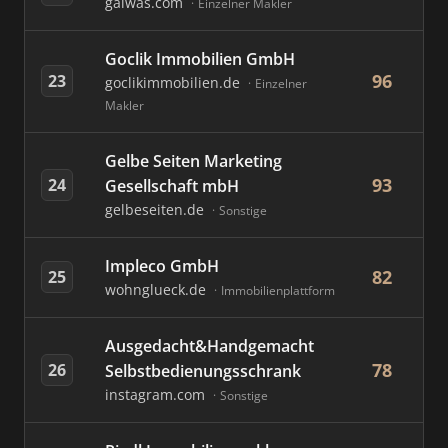
galwas.com
Einzelner Makler
Goclik Immobilien GmbH
96
23
goclikimmobilien.de
Einzelner
Makler
Gelbe Seiten Marketing
93
24
Gesellschaft mbH
gelbeseiten.de
Sonstige
Impleco GmbH
82
25
wohnglueck.de
Immobilienplattform
Ausgedacht&Handgemacht
78
26
Selbstbedienungsschrank
instagram.com
Sonstige