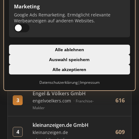
Marketing
Google Ads Remarketing. Ermöglicht relevante
#
MAKLER / FIRMA
PUNKTE
Werbeanzeigen auf anderen Websites.
Immobilien Scout GmbH
834
1
immobilienscout24.de
Alle ablehnen
Immobilienplattform
Auswahl speichern
AVIV Germany GmbH
Alle akzeptieren
731
2
immowelt.de
Immobilienplattform
Datenschutzerklärung
|
Impressum
Engel & Völkers GmbH
616
3
engelvoelkers.com
Franchise-
Makler
kleinanzeigen.de GmbH
609
4
kleinanzeigen.de