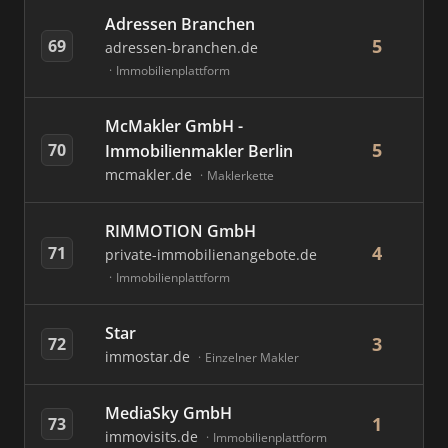
Adressen Branchen
5
69
adressen-branchen.de
Immobilienplattform
McMakler GmbH -
5
70
Immobilienmakler Berlin
mcmakler.de
Maklerkette
RIMMOTION GmbH
4
71
private-immobilienangebote.de
Immobilienplattform
Star
3
72
immostar.de
Einzelner Makler
MediaSky GmbH
1
73
immovisits.de
Immobilienplattform