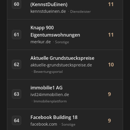
11
60
(KennstDuEinen)
kennstdueinen.de
Dienstleister
Knapp 900
11
61
Eigentumswohnungen
merkur.de
Sonstige
Aktuelle Grundstueckspreise
10
62
aktuelle-grundstueckspreise.de
Bewertungsportal
immobilie1 AG
9
63
ivd24immobilien.de
Immobilienplattform
Facebook Building 18
9
64
facebook.com
Sonstige