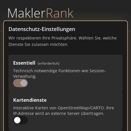
Makler
Rank
powered by
WAVEPOINT
Datenschutz-Einstellungen
Wir respektieren Ihre Privatsphäre. Wählen Sie, welche
Wg Liste
Dienste Sie zulassen möchten.
wg-liste.de
Essentiell
2.006
190
13
(erforderlich)
Technisch notwendige Funktionen wie Session-
Verwaltung.
Gesamtpunkte
Städte
Top 10 Rankings
Kartendienste
Ist das Ihr Unternehmen?
Interaktive Karten von OpenStreetMap/CARTO. Ihre
Verifizieren Sie Ihr Profil, bearbeiten Sie Ihre
IP-Adresse wird an externe Server übertragen.
Daten und erhalten Sie monatliche Ranking-
Updates.
Profil beanspruchen