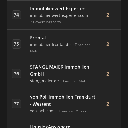
Immobilienwert Experten
2
74
immobilienwert-experten.com
Bewertungsportal
Frontal
2
75
immobilienfrontal.de
Einzelner
Makler
STANGL MAIER Immobilien
2
76
GmbH
stanglmaier.de
Einzelner Makler
von Poll Immobilien Frankfurt
2
77
- Westend
von-poll.com
Franchise-Makler
HousingAnywhere