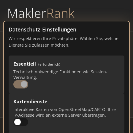
Makler
Rank
powered by
WAVEPOINT
Datenschutz-Einstellungen
Wir respektieren Ihre Privatsphäre. Wählen Sie, welche
Immobilienmakler
Dienste Sie zulassen möchten.
Hallbergmoos – Ranking Juli
Essentiell
(erforderlich)
2026
Technisch notwendige Funktionen wie Session-
Verwaltung.
BAYERN
8.363 EINWOHNER
78
487
14.610
Kartendienste
Makler
Makler-Keywords
Max. Punkte
Interaktive Karten von OpenStreetMap/CARTO. Ihre
IP-Adresse wird an externe Server übertragen.