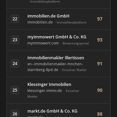
Immobilienplattform
immobilien.de GmbH
97
22
immobilien.de
Immobilienplattform
myimmowert GmbH & Co. KG
93
23
myimmowert.com
Bewertungsportal
Immobilienmakler Illertissen
91
24
xn--immobilienmakler-mnchen-
starnberg-8pd.de
Einzelner Makler
Klessinger Immobilien
90
25
klessinger-immo.de
Einzelner
Makler
markt.de GmbH & Co. KG
88
26