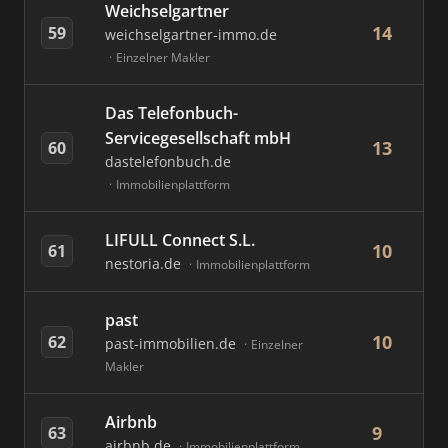
Weichselgartner
14
59
weichselgartner-immo.de
Einzelner Makler
Das Telefonbuch-
Servicegesellschaft mbH
13
60
dastelefonbuch.de
Immobilienplattform
LIFULL Connect S.L.
10
61
nestoria.de
Immobilienplattform
past
10
62
past-immobilien.de
Einzelner
Makler
Airbnb
9
63
airbnb.de
Immobilienplattform