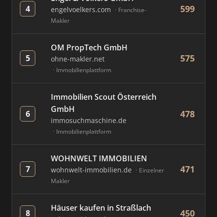
599
4
engelvoelkers.com
Franchise-
Makler
OM PropTech GmbH
575
5
ohne-makler.net
Immobilienplattform
Immobilien Scout Österreich
GmbH
478
6
immosuchmaschine.de
Immobilienplattform
WOHNWELT IMMOBILIEN
471
7
wohnwelt-immobilien.de
Einzelner
Makler
Häuser kaufen in Straßlach
450
8