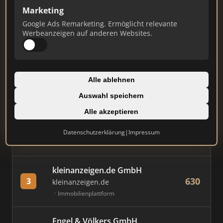
Marketing
Stand: Juli 2026
Google Ads Remarketing. Ermöglicht relevante
Werbeanzeigen auf anderen Websites.
#
MAKLER / FIRMA
PUNKTE
Immobilien Scout GmbH
Alle ablehnen
847
1
immobilienscout24.de
Auswahl speichern
Immobilienplattform
Alle akzeptieren
AVIV Germany GmbH
Datenschutzerklärung
|
Impressum
789
2
immowelt.de
Immobilienplattform
kleinanzeigen.de GmbH
630
3
kleinanzeigen.de
Immobilienplattform
Engel & Völkers GmbH