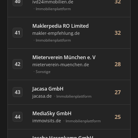
32
40
ivd24immobilien.de
Immobilienplattform
Maklerpedia RO Limited
32
41
makler-empfehlung.de
Immobilienplattform
Mieterverein München e. V
28
42
mieterverein-muenchen.de
Sonstige
Jacasa GmbH
27
43
jacasa.de
Immobilienplattform
MediaSky GmbH
25
44
immovisits.de
Immobilienplattform