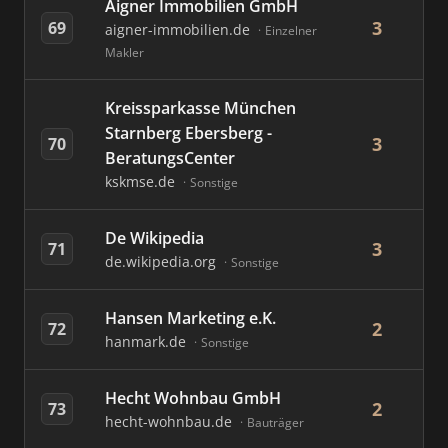
Aigner Immobilien GmbH
3
69
aigner-immobilien.de
Einzelner
Makler
Kreissparkasse München
Starnberg Ebersberg -
3
70
BeratungsCenter
kskmse.de
Sonstige
De Wikipedia
3
71
de.wikipedia.org
Sonstige
Hansen Marketing e.K.
2
72
hanmark.de
Sonstige
Hecht Wohnbau GmbH
2
73
hecht-wohnbau.de
Bauträger