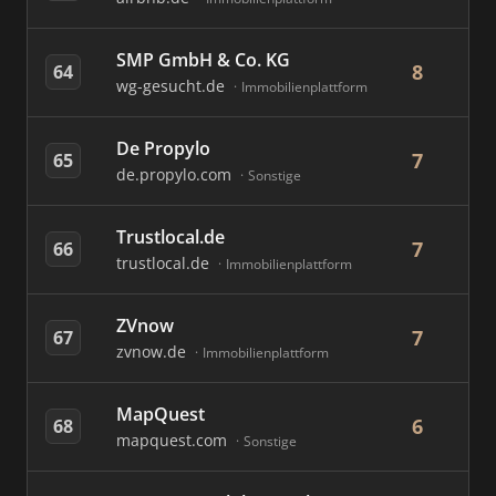
SMP GmbH & Co. KG
8
64
wg-gesucht.de
Immobilienplattform
De Propylo
7
65
de.propylo.com
Sonstige
Trustlocal.de
7
66
trustlocal.de
Immobilienplattform
ZVnow
7
67
zvnow.de
Immobilienplattform
MapQuest
6
68
mapquest.com
Sonstige