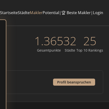
Startseite
Städte
Makler
Potential
|
🏆 Beste Makler
|
Login
1.365
32
25
Gesamtpunkte
Städte
Top 10 Rankings
Profil beanspruchen