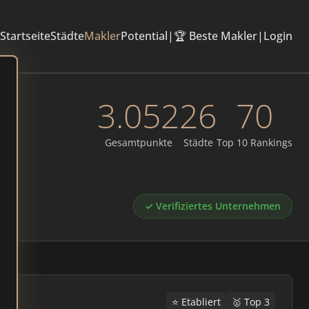
Startseite
Städte
Makler
Potential
|
🏆 Beste Makler
|
Login
3.052
26
70
Gesamtpunkte
Städte
Top 10 Rankings
✓ Verifiziertes Unternehmen
⭐ Etabliert
🥇 Top 3