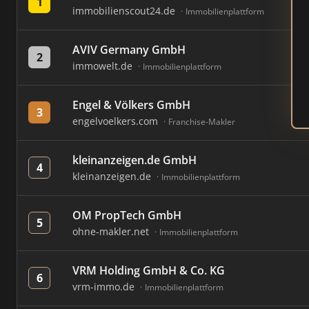
1
immobilienscout24.de
Immobilienplattform
AVIV Germany GmbH
2
immowelt.de
Immobilienplattform
Engel & Völkers GmbH
3
engelvoelkers.com
Franchise-Makler
kleinanzeigen.de GmbH
4
kleinanzeigen.de
Immobilienplattform
OM PropTech GmbH
5
ohne-makler.net
Immobilienplattform
VRM Holding GmbH & Co. KG
6
vrm-immo.de
Immobilienplattform