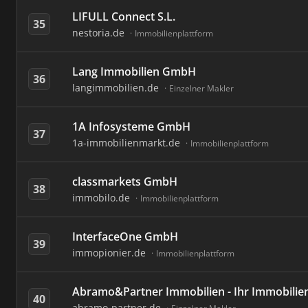
LIFULL Connect S.L.
35
nestoria.de
Immobilienplattform
Lang Immobilien GmbH
36
langimmobilien.de
Einzelner Makler
1A Infosysteme GmbH
37
1a-immobilienmarkt.de
Immobilienplattform
classmarkets GmbH
38
immobilo.de
Immobilienplattform
InterfaceOne GmbH
39
immopionier.de
Immobilienplattform
Abramo&Partner Immobilien - Ihr Immobili
40
abramo-partner.de