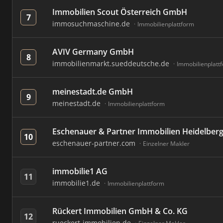
Immobilien Scout Österreich GmbH
7
immosuchmaschine.de
Immobilienplattform
AVIV Germany GmbH
8
immobilienmarkt.sueddeutsche.de
Immobilienplatt
meinestadt.de GmbH
9
meinestadt.de
Immobilienplattform
Eschenauer & Partner Immobilien Heidelber
10
eschenauer-partner.com
Einzelner Makler
immobilie1 AG
11
immobilie1.de
Immobilienplattform
Rückert Immobilien GmbH & Co. KG
12
rueckert-immobilien.de