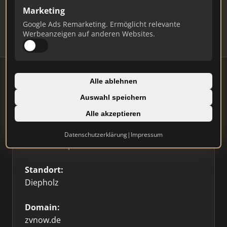
Updates.
Marketing
Profil beanspruchen
Google Ads Remarketing. Ermöglicht relevante
Werbeanzeigen auf anderen Websites.
Alle ablehnen
Auswahl speichern
Firmenprofil
⭐ Etabliert
🥇 Top 3
Alle akzeptieren
Typ:
Datenschutzerklärung
|
Impressum
Immobilienplattform
Standort:
Diepholz
Domain:
zvnow.de