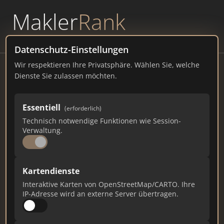
Makler
Rank
powered by
WAVEPOINT
Datenschutz-Einstellungen
Wir respektieren Ihre Privatsphäre. Wählen Sie, welche
ZVnow
Dienste Sie zulassen möchten.
Thea-Hucke-Str. 1, 49356 Diepholz
Essentiell
(erforderlich)
zvnow.de
Technisch notwendige Funktionen wie Session-
Verwaltung.
10.400
285
182
Gesamtpunkte
Städte
Top 10 Rankings
Kartendienste
Interaktive Karten von OpenStreetMap/CARTO. Ihre
IP-Adresse wird an externe Server übertragen.
Ist das Ihr Unternehmen?
Verifizieren Sie Ihr Profil, bearbeiten Sie Ihre
Daten und erhalten Sie monatliche Ranking-