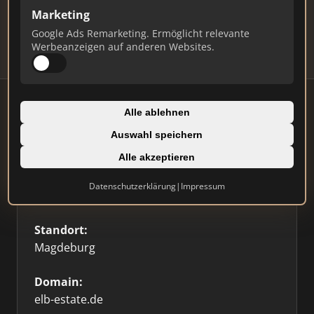
Updates.
Marketing
Profil beanspruchen
Google Ads Remarketing. Ermöglicht relevante
Werbeanzeigen auf anderen Websites.
Alle ablehnen
Auswahl speichern
Firmenprofil
Alle akzeptieren
Typ:
Datenschutzerklärung
|
Impressum
Einzelner Makler
Standort:
Magdeburg
Domain:
elb-estate.de