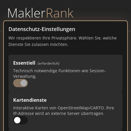
Makler
Rank
powered by
WAVEPOINT
Datenschutz-Einstellungen
Wir respektieren Ihre Privatsphäre. Wählen Sie, welche
Elb Estate
Dienste Sie zulassen möchten.
Braunschweiger Str. 44, 39116 Magdeburg
Essentiell
(erforderlich)
elb-estate.de
Technisch notwendige Funktionen wie Session-
Verwaltung.
70
1
3
Gesamtpunkte
Städte
Top 10 Rankings
Kartendienste
Interaktive Karten von OpenStreetMap/CARTO. Ihre
IP-Adresse wird an externe Server übertragen.
Ist das Ihr Unternehmen?
Verifizieren Sie Ihr Profil, bearbeiten Sie Ihre
Daten und erhalten Sie monatliche Ranking-