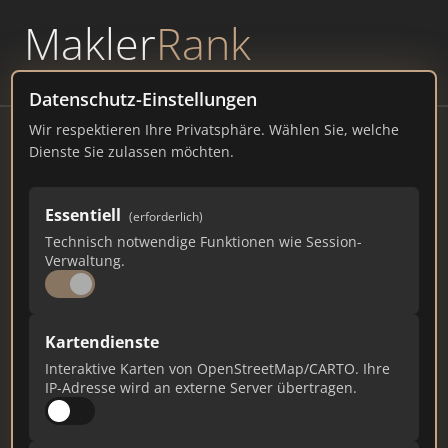
Makler
Rank
powered by
WAVEPOINT
Datenschutz-Einstellungen
Wir respektieren Ihre Privatsphäre. Wählen Sie, welche
Php Immobilien
Dienste Sie zulassen möchten.
Straße 13, 39112 Magdeburg Handelsregister
Essentiell
(erforderlich)
php-immobilien.de
Technisch notwendige Funktionen wie Session-
Verwaltung.
551
4
19
Gesamtpunkte
Städte
Top 10 Rankings
Kartendienste
Interaktive Karten von OpenStreetMap/CARTO. Ihre
IP-Adresse wird an externe Server übertragen.
Ist das Ihr Unternehmen?
Verifizieren Sie Ihr Profil, bearbeiten Sie Ihre
Daten und erhalten Sie monatliche Ranking-