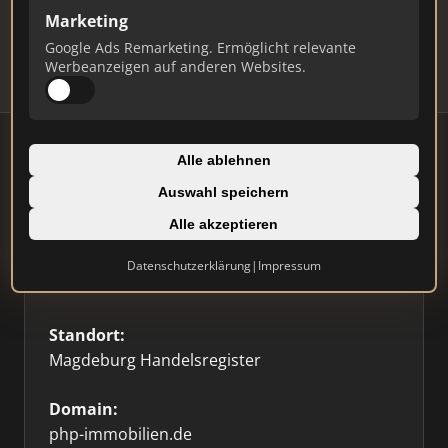
Updates.
Marketing
Profil beanspruchen
Google Ads Remarketing. Ermöglicht relevante
Werbeanzeigen auf anderen Websites.
Alle ablehnen
Auswahl speichern
Firmenprofil
⭐ Etabliert
🥇 Top 3
Alle akzeptieren
Typ:
Datenschutzerklärung
|
Impressum
Einzelner Makler
Standort:
Magdeburg Handelsregister
Domain:
php-immobilien.de