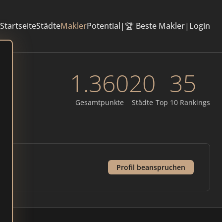
Startseite
Städte
Makler
Potential
|
🏆 Beste Makler
|
Login
1.360
20
35
Gesamtpunkte
Städte
Top 10 Rankings
Profil beanspruchen