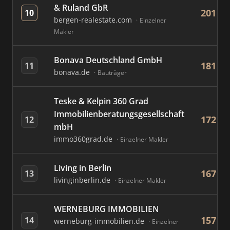
& Ruland GbR
201
10
bergen-realestate.com
Einzelner
Makler
Bonava Deutschland GmbH
181
11
bonava.de
Bauträger
Teske & Kelpin 360 Grad
Immobilienberatungsgesellschaft
172
12
mbH
immo360grad.de
Einzelner Makler
Living in Berlin
167
13
livinginberlin.de
Einzelner Makler
WERNEBURG IMMOBILIEN
157
14
werneburg-immobilien.de
Einzelner