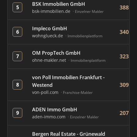
BSK Immobilien GmbH
388
5
bsk-immobilien.de
Einzelner Makler
Impleco GmbH
340
6
wohnglueck.de
Immobilienplattform
OM PropTech GmbH
323
7
ohne-makler.net
Immobilienplattform
von Poll Immobilien Frankfurt -
309
8
Westend
von-poll.com
Franchise-Makler
ADEN Immo GmbH
207
9
aden-immo.com
Einzelner Makler
Bergen Real Estate - Grünewald