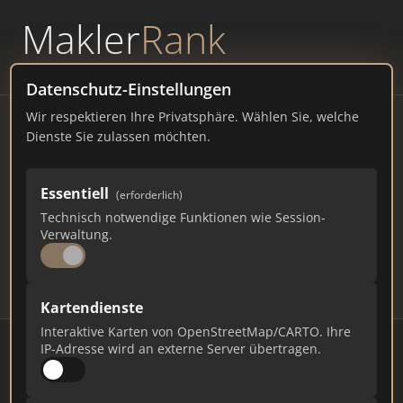
Makler
Rank
powered by
WAVEPOINT
Datenschutz-Einstellungen
Wir respektieren Ihre Privatsphäre. Wählen Sie, welche
Immobilienmakler Berlin –
Dienste Sie zulassen möchten.
Ranking Juli 2026
Essentiell
(erforderlich)
BERLIN
3.700.000 EINWOHNER
Technisch notwendige Funktionen wie Session-
128
537
16.110
Verwaltung.
Makler
Makler-Keywords
Max. Punkte
Kartendienste
Interaktive Karten von OpenStreetMap/CARTO. Ihre
IP-Adresse wird an externe Server übertragen.
Stand: Juli 2026