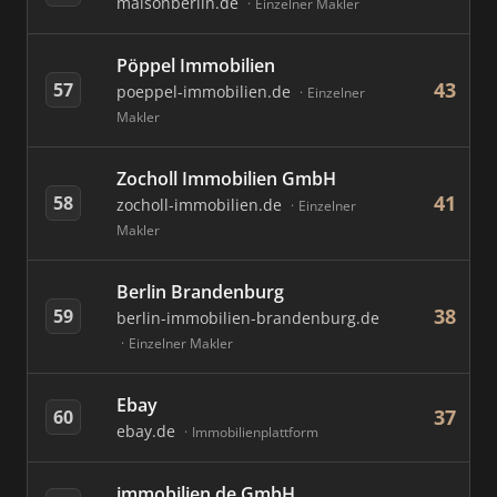
maisonberlin.de
Einzelner Makler
Pöppel Immobilien
43
57
poeppel-immobilien.de
Einzelner
Makler
Zocholl Immobilien GmbH
41
58
zocholl-immobilien.de
Einzelner
Makler
Berlin Brandenburg
38
59
berlin-immobilien-brandenburg.de
Einzelner Makler
Ebay
37
60
ebay.de
Immobilienplattform
immobilien.de GmbH