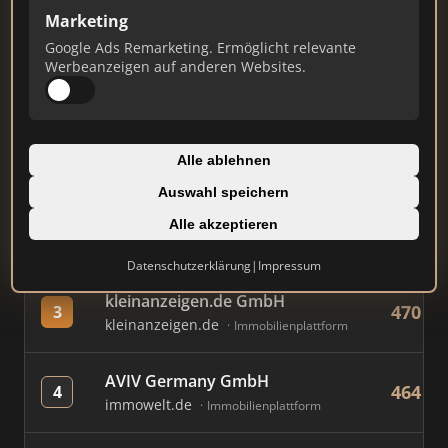
Marketing
Google Ads Remarketing. Ermöglicht relevante
#
MAKLER / FIRMA
PUNKT
Werbeanzeigen auf anderen Websites.
Engel & Völkers GmbH
713
1
engelvoelkers.com
Franchise-Makler
Alle ablehnen
Auswahl speichern
Immobilien Scout GmbH
660
2
immobilienscout24.de
Alle akzeptieren
Immobilienplattform
Datenschutzerklärung
|
Impressum
kleinanzeigen.de GmbH
470
3
kleinanzeigen.de
Immobilienplattform
AVIV Germany GmbH
464
4
immowelt.de
Immobilienplattform