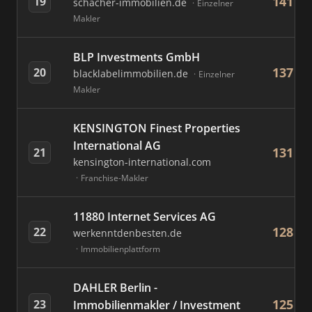
141
19
schacher-immobilien.de
Einzelner
Makler
BLP Investments GmbH
137
20
blacklabelimmobilien.de
Einzelner
Makler
KENSINGTON Finest Properties
International AG
131
21
kensington-international.com
Franchise-Makler
11880 Internet Services AG
128
22
werkenntdenbesten.de
Immobilienplattform
DAHLER Berlin -
125
23
Immobilienmakler / Investment