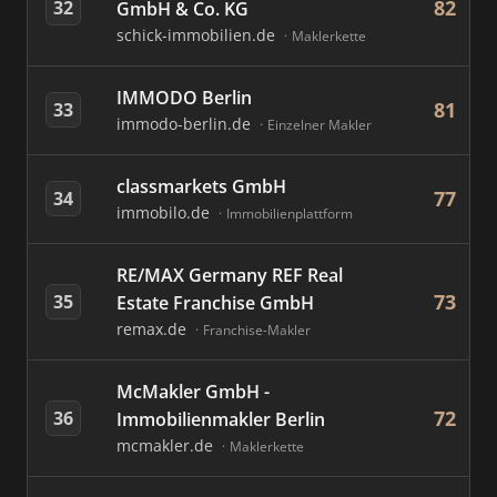
82
32
GmbH & Co. KG
schick-immobilien.de
Maklerkette
IMMODO Berlin
81
33
immodo-berlin.de
Einzelner Makler
classmarkets GmbH
77
34
immobilo.de
Immobilienplattform
RE/MAX Germany REF Real
73
35
Estate Franchise GmbH
remax.de
Franchise-Makler
McMakler GmbH -
72
36
Immobilienmakler Berlin
mcmakler.de
Maklerkette