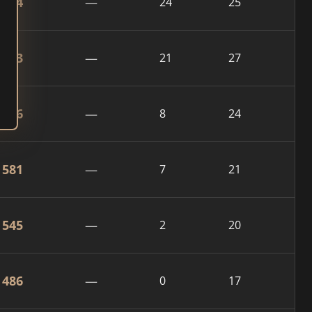
824
—
24
25
803
—
21
27
706
—
8
24
581
—
7
21
545
—
2
20
486
—
0
17