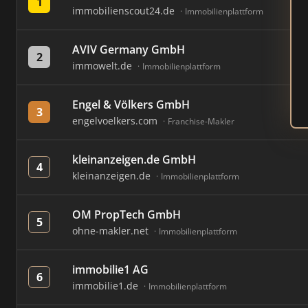
1
immobilienscout24.de
Immobilienplattform
AVIV Germany GmbH
2
immowelt.de
Immobilienplattform
Engel & Völkers GmbH
3
engelvoelkers.com
Franchise-Makler
kleinanzeigen.de GmbH
4
kleinanzeigen.de
Immobilienplattform
OM PropTech GmbH
5
ohne-makler.net
Immobilienplattform
immobilie1 AG
6
immobilie1.de
Immobilienplattform