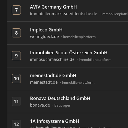
AVIV Germany GmbH
7
immobilienmarkt.sueddeutsche.de
Immobilienplatt
Impleco GmbH
8
wohnglueck.de
Immobilienplattform
Immobilien Scout Österreich GmbH
9
immosuchmaschine.de
Immobilienplattform
meinestadt.de GmbH
10
meinestadt.de
Immobilienplattform
Bonava Deutschland GmbH
11
bonava.de
Bauträger
1A Infosysteme GmbH
12
1a-immobilienmarkt.de