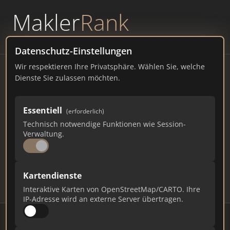
Makler
Rank
powered by
WAVEPOINT
Datenschutz-Einstellungen
Wir respektieren Ihre Privatsphäre. Wählen Sie, welche
Immobilienmakler
Dienste Sie zulassen möchten.
Schöneiche – Ranking Juli
Essentiell
(erforderlich)
2026
Technisch notwendige Funktionen wie Session-
Verwaltung.
BRANDENBURG
13.145 EINWOHNER
78
634
19.020
Kartendienste
Makler
Makler-Keywords
Max. Punkte
Interaktive Karten von OpenStreetMap/CARTO. Ihre
IP-Adresse wird an externe Server übertragen.