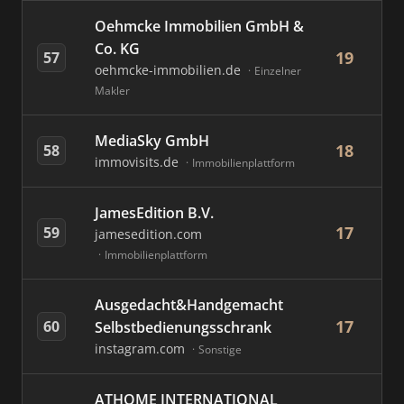
Oehmcke Immobilien GmbH &
Co. KG
19
57
oehmcke-immobilien.de
Einzelner
Makler
MediaSky GmbH
18
58
immovisits.de
Immobilienplattform
JamesEdition B.V.
17
59
jamesedition.com
Immobilienplattform
Ausgedacht&Handgemacht
17
60
Selbstbedienungsschrank
instagram.com
Sonstige
ATHOME INTERNATIONAL