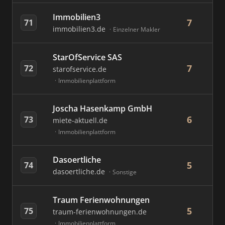
Immobilien3
7
71
immobilien3.de
Einzelner Makler
StarOfService SAS
7
72
starofservice.de
Immobilienplattform
Joscha Hasenkamp GmbH
6
73
miete-aktuell.de
Immobilienplattform
Dasoertliche
5
74
dasoertliche.de
Sonstige
Traum Ferienwohnungen
5
75
traum-ferienwohnungen.de
Immobilienplattform