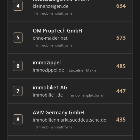
634
4
kleinanzeigen.de
Immobilienplattform
OM PropTech GmbH
573
5
ohne-makler.net
Immobilienplattform
immozippel
485
6
immozippel.de
Einzelner Makler
immobilie1 AG
447
7
immobilie1.de
Immobilienplattform
AVIV Germany GmbH
435
8
immobilienmarkt.sueddeutsche.de
Immobilienplattform