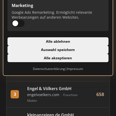
Marketing
Stand: Juli 2026
Google Ads Remarketing. Ermöglicht relevante
Werbeanzeigen auf anderen Websites.
#
MAKLER / FIRMA
PUNKTE
Immobilien Scout GmbH
Alle ablehnen
824
1
immobilienscout24.de
Auswahl speichern
Immobilienplattform
Alle akzeptieren
AVIV Germany GmbH
Datenschutzerklärung
|
Impressum
747
2
immowelt.de
Immobilienplattform
Engel & Völkers GmbH
658
3
engelvoelkers.com
Franchise-
Makler
kleinanzeigen.de GmbH