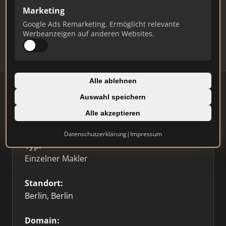
Marketing
Daten und erhalten Sie monatliche Ranking-
Updates.
Google Ads Remarketing. Ermöglicht relevante
Werbeanzeigen auf anderen Websites.
Profil beanspruchen
Alle ablehnen
Auswahl speichern
Alle akzeptieren
Firmenprofil
⭐ Etabliert
🥇 Top 3
Datenschutzerklärung
|
Impressum
Typ:
Einzelner Makler
Standort:
Berlin, Berlin
Domain: