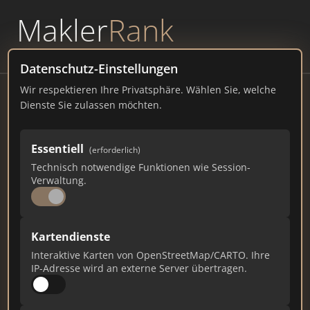
Makler
Rank
powered by
WAVEPOINT
Datenschutz-Einstellungen
Wir respektieren Ihre Privatsphäre. Wählen Sie, welche
Bergen Real Estate - Grünewald &
Dienste Sie zulassen möchten.
Ruland GbR
Meinekestraße 8, 10719 Berlin
Essentiell
(erforderlich)
Technisch notwendige Funktionen wie Session-
bergen-realestate.com
Verwaltung.
750
11
13
Kartendienste
Gesamtpunkte
Städte
Top 10 Rankings
Interaktive Karten von OpenStreetMap/CARTO. Ihre
IP-Adresse wird an externe Server übertragen.
Ist das Ihr Unternehmen?
Verifizieren Sie Ihr Profil, bearbeiten Sie Ihre