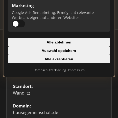
Updates.
Marketing
Profil beanspruchen
Google Ads Remarketing. Ermöglicht relevante
Werbeanzeigen auf anderen Websites.
Alle ablehnen
Auswahl speichern
Firmenprofil
Alle akzeptieren
Typ:
Datenschutzerklärung
|
Impressum
Einzelner Makler
Standort:
Wandlitz
Domain:
housegemeinschaft.de