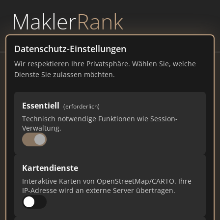
Makler
Rank
powered by
WAVEPOINT
Datenschutz-Einstellungen
Wir respektieren Ihre Privatsphäre. Wählen Sie, welche
HouseGemeinschaft
Dienste Sie zulassen möchten.
An der Gierwiese 8, 16348 Wandlitz
Essentiell
(erforderlich)
housegemeinschaft.de
Technisch notwendige Funktionen wie Session-
Verwaltung.
120
5
2
Gesamtpunkte
Städte
Top 10 Rankings
Kartendienste
Interaktive Karten von OpenStreetMap/CARTO. Ihre
IP-Adresse wird an externe Server übertragen.
Ist das Ihr Unternehmen?
Verifizieren Sie Ihr Profil, bearbeiten Sie Ihre
Daten und erhalten Sie monatliche Ranking-