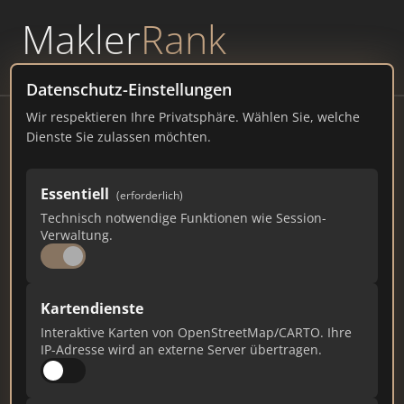
Makler
Rank
powered by
WAVEPOINT
Datenschutz-Einstellungen
Wir respektieren Ihre Privatsphäre. Wählen Sie, welche
deinimmokäufer | Wohnung & Haus
Dienste Sie zulassen möchten.
verkaufen
Bornheimer Str. 127, 53119 Bonn
Essentiell
(erforderlich)
Technisch notwendige Funktionen wie Session-
deinimmokaeufer.de
Verwaltung.
776
23
18
Kartendienste
Gesamtpunkte
Städte
Top 10 Rankings
Interaktive Karten von OpenStreetMap/CARTO. Ihre
IP-Adresse wird an externe Server übertragen.
Ist das Ihr Unternehmen?
Verifizieren Sie Ihr Profil, bearbeiten Sie Ihre