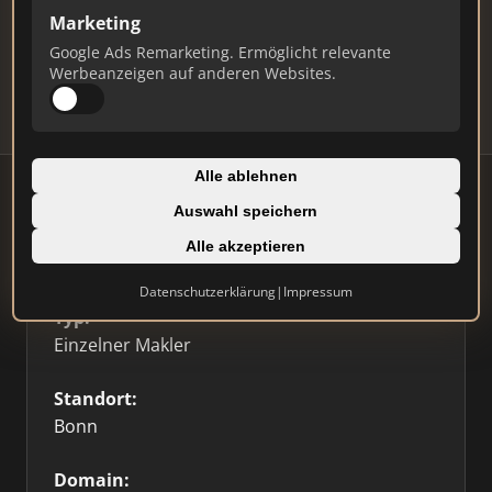
Marketing
Daten und erhalten Sie monatliche Ranking-
Updates.
Google Ads Remarketing. Ermöglicht relevante
Werbeanzeigen auf anderen Websites.
Profil beanspruchen
Alle ablehnen
Auswahl speichern
Alle akzeptieren
Firmenprofil
⭐ Etabliert
🥇 Top 3
Datenschutzerklärung
|
Impressum
Typ:
Einzelner Makler
Standort:
Bonn
Domain: