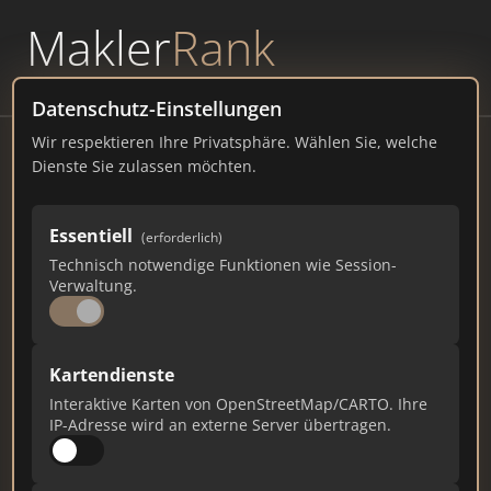
Makler
Rank
powered by
WAVEPOINT
Datenschutz-Einstellungen
Wir respektieren Ihre Privatsphäre. Wählen Sie, welche
Klage Immobilien GmbH
Dienste Sie zulassen möchten.
Hauptstraße 30, 31249 Hohenhameln
Essentiell
(erforderlich)
klage-immobilien.tc.de
Technisch notwendige Funktionen wie Session-
Verwaltung.
3.386
58
111
Gesamtpunkte
Städte
Top 10 Rankings
Kartendienste
Interaktive Karten von OpenStreetMap/CARTO. Ihre
IP-Adresse wird an externe Server übertragen.
Ist das Ihr Unternehmen?
Verifizieren Sie Ihr Profil, bearbeiten Sie Ihre
Daten und erhalten Sie monatliche Ranking-