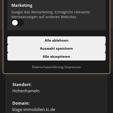
Updates.
Marketing
Profil beanspruchen
Google Ads Remarketing. Ermöglicht relevante
Werbeanzeigen auf anderen Websites.
Alle ablehnen
Auswahl speichern
Firmenprofil
⭐ Etabliert
🥇 Top 3
Alle akzeptieren
Typ:
Datenschutzerklärung
|
Impressum
Einzelner Makler
Standort:
Hohenhameln
Domain:
klage-immobilien.tc.de