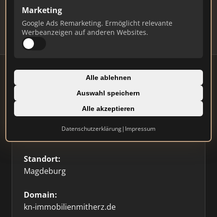
Updates.
Marketing
Profil beanspruchen
Google Ads Remarketing. Ermöglicht relevante
Werbeanzeigen auf anderen Websites.
Alle ablehnen
Auswahl speichern
Firmenprofil
Alle akzeptieren
Typ:
Datenschutzerklärung
|
Impressum
Einzelner Makler
Standort:
Magdeburg
Domain:
kn-immobilienmitherz.de