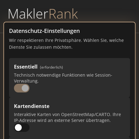
Makler
Rank
powered by
WAVEPOINT
Datenschutz-Einstellungen
Wir respektieren Ihre Privatsphäre. Wählen Sie, welche
KN-Immobilien mit Herz
Dienste Sie zulassen möchten.
Jean-Burger-Straße 18, 39112 Magdeburg
Essentiell
(erforderlich)
kn-immobilienmitherz.de
Technisch notwendige Funktionen wie Session-
Verwaltung.
26
1
1
Gesamtpunkte
Städte
Top 10 Rankings
Kartendienste
Interaktive Karten von OpenStreetMap/CARTO. Ihre
IP-Adresse wird an externe Server übertragen.
Ist das Ihr Unternehmen?
Verifizieren Sie Ihr Profil, bearbeiten Sie Ihre
Daten und erhalten Sie monatliche Ranking-