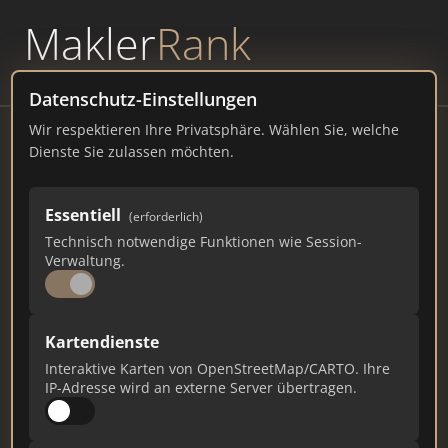
Makler
Rank
powered by
WAVEPOINT
Datenschutz-Einstellungen
Wir respektieren Ihre Privatsphäre. Wählen Sie, welche
Volksbank Magdeburg eG
Dienste Sie zulassen möchten.
Breiter Weg 212, 39104 Magdeburg
Essentiell
(erforderlich)
volksbank-magdeburg.de
Technisch notwendige Funktionen wie Session-
Verwaltung.
54
1
0
Gesamtpunkte
Städte
Top 10 Rankings
Kartendienste
Interaktive Karten von OpenStreetMap/CARTO. Ihre
IP-Adresse wird an externe Server übertragen.
Ist das Ihr Unternehmen?
Verifizieren Sie Ihr Profil, bearbeiten Sie Ihre
Daten und erhalten Sie monatliche Ranking-