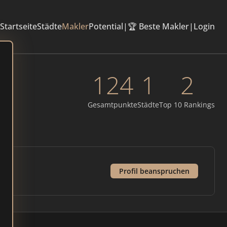
Startseite
Städte
Makler
Potential
|
🏆 Beste Makler
|
Login
124
1
2
Gesamtpunkte
Städte
Top 10 Rankings
Profil beanspruchen