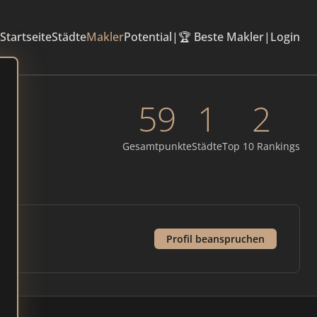
Startseite
Städte
Makler
Potential
|
🏆 Beste Makler
|
Login
59
1
2
Gesamtpunkte
Städte
Top 10 Rankings
Profil beanspruchen